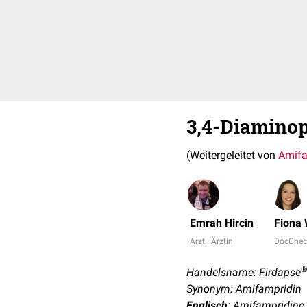
3,4-Diaminop
(Weitergeleitet von
Amifa
Emrah Hircin
Fiona 
Arzt | Ärztin
DocChec
®
Handelsname: Firdapse
Synonym: Amifampridin
Englisch
: Amifampridine,