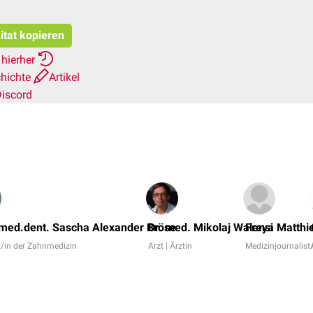
itat kopieren
 hierher
chichte
Artikel
iscord
med.dent. Sascha Alexander Bröse
Dr. med. Mikolaj Walensi
Freya Matthi
/in der Zahnmedizin
Arzt | Ärztin
Medizinjournalist