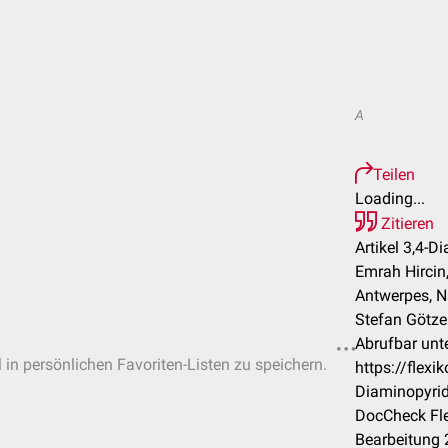
A
Teilen
Loading...
Zitieren
Artikel 3,4-D
Emrah Hircin,
Antwerpes, N
Stefan Götze 
Abrufbar unte
l in persönlichen Favoriten-Listen zu speichern.
https://flex
Diaminopyrid
DocCheck Fle
Bearbeitung 