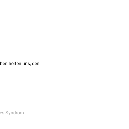
zneimittel ist deutlich
 unter die
endung bei Patienten
rufen am 01.12.2021
ben helfen uns, den
hes Syndrom