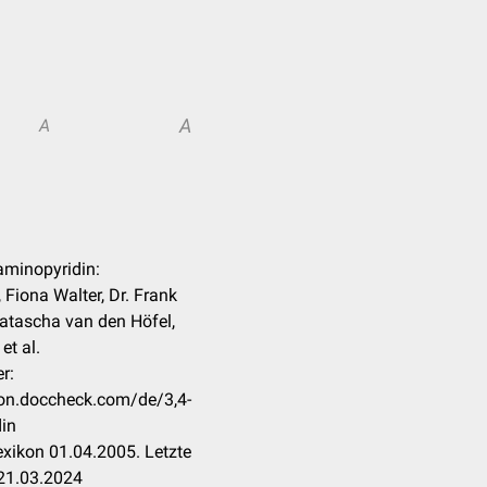
A
A
iaminopyridin:
 Fiona Walter, Dr. Frank
atascha van den Höfel,
et al.
r:
ikon.doccheck.com/de/3,4-
in
xikon 01.04.2005. Letzte
21.03.2024