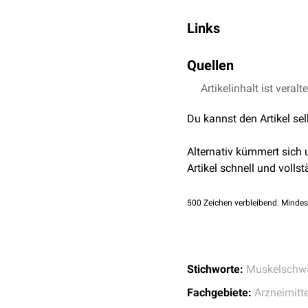
Kopfschmerzen
Beide Arzneiformen enthal
Links
Müdigkeit
teurer. Die Orphan-Subst
periorale
Parästhesie
Verschreibungspflicht
ges
lems-mg.de: Amifamp
Quellen
Schlafstörungen
Bei höheren Dosierungen
1,0
1,1
Artikelinhalt ist veralt
↑
Deutsche Apo
mit bekannter
Epilepsie
i
Strukturformel von 3,4-
Du kannst den Artikel se
Alternativ kümmert sich
Artikel schnell und vollst
500
Zeichen verbleibend. Mindes
Stichworte:
Muskelschw
Fachgebiete:
Arzneimitte