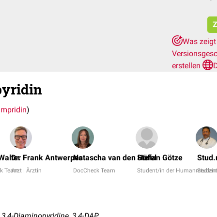
Z
Was zeigt
Versionsges
erstellen
D
yridin
mpridin
)
Walter
Dr. Frank Antwerpes
Natascha van den Höfel
Stefan Götze
Stud.
k Team
Arzt | Ärztin
DocCheck Team
Student/in der Humanmedizin
Student
 3,4-Diaminopyridine, 3,4-DAP