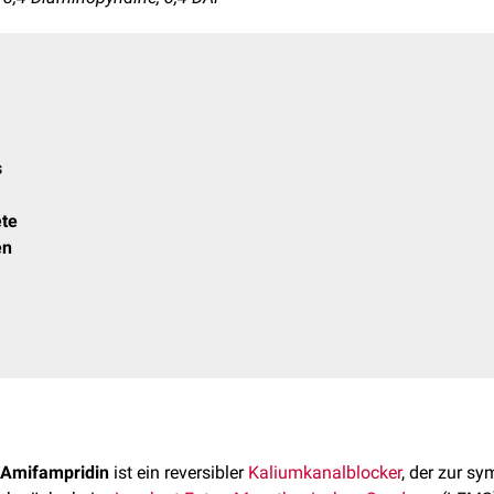
s
te
en
Amifampridin
ist ein reversibler
Kaliumkanalblocker
, der zur s