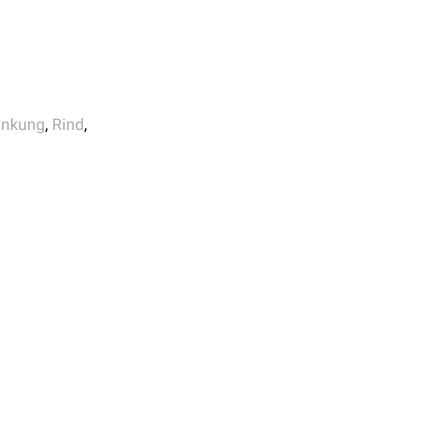
ankung
,
Rind
,