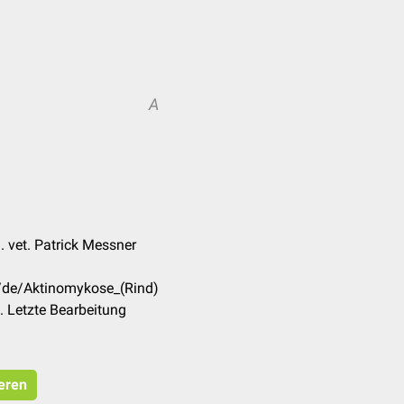
A
 vet. Patrick Messner
m/de/Aktinomykose_(Rind)
 Letzte Bearbeitung
ieren