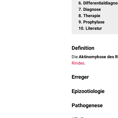
6
Differentialdiagn
7
Diagnose
8
Therapie
9
Prophylaxe
10
Literatur
Definition
Die
Aktinomykose des R
Rindes
.
Erreger
Bei dem Erreger der Akti
Epizootiologie
unregelmäßiges, nicht
sp
Aktinomyzeten sind
faku
Actinomyces bovis kommt 
außerhalb des
Pathogenese
Wirtsorg
Ansteckung erfolgt nich
durch verschiedene Akti
eine
Autoinfektion
. Hier
Der Erreger ist normaler 
insbesondere der
Hund
e