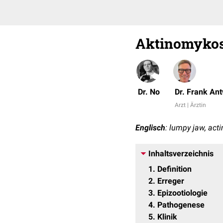
Aktinomykos
Dr. No
Dr. Frank An
Arzt | Ärztin
Englisch
: lumpy jaw, act
Inhaltsverzeichnis
1
Definition
2
Erreger
3
Epizootiologie
4
Pathogenese
5
Klinik