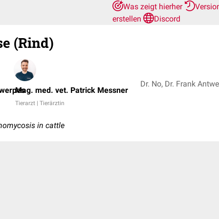
Was zeigt hierher
Versio
erstellen
Discord
e (Rind)
twerpes
Mag. med. vet. Patrick Messner
Tierarzt | Tierärztin
inomycosis in cattle