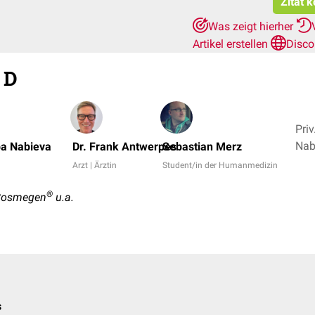
Zitat 
Was zeigt hierher
Artikel erstellen
Disco
 D
Priv
Nab
ba Nabieva
Dr. Frank Antwerpes
Sebastian Merz
Arzt | Ärztin
Student/in der Humanmedizin
®
Cosmegen
u.a.
s