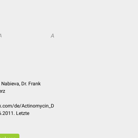
A
A
 Nabieva, Dr. Frank
erz
eck.com/de/Actinomycin_D
.2011. Letzte