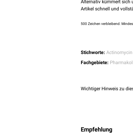
Alternativ kümmert sich
Hemmung der
Topoi
hepatotoxisch
Artikel schnell und vollst
Da Actinomycin D die
Bl
Rückenmark
(
ZNS
) keine
500
Zeichen verbleibend. Mindes
Stichworte:
Actinomycin
Fachgebiete:
Pharmakol
Wichtiger Hinweis zu die
Empfehlung