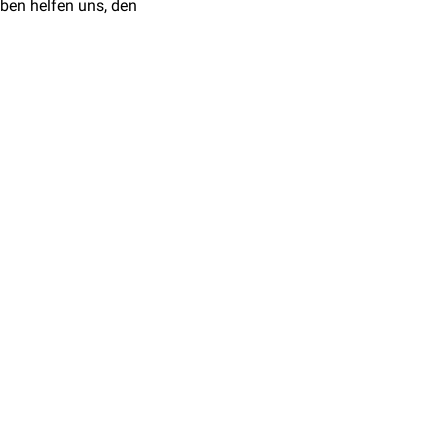
ben helfen uns, den
in
Gehirn
und