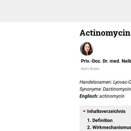
Actinomycin
Priv.-Doz. Dr. med. Nai
Arzt | Ärztin
Handelsnamen: Lyovac-
Synonyme: Dactinomycin
Englisch:
actinomycin
Inhaltsverzeichnis
1
Definition
2
Wirkmechanismu