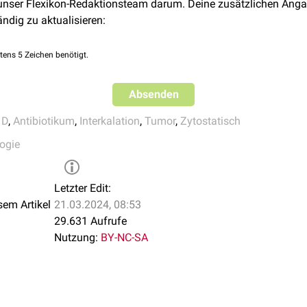
 unser Flexikon-Redaktionsteam darum. Deine zusätzlichen Anga
somerase
II
ändig zu aktualisieren:
ut-Hirn-Schranke
nicht überschreiten kann, nimmt es auf
Tumore
n Einfluss.
tens 5 Zeichen benötigt.
Absenden
 D
,
Antibiotikum
,
Interkalation
,
Tumor
,
Zytostatisch
ogie
Letzter Edit:
sem Artikel
21.03.2024, 08:53
29.631 Aufrufe
Nutzung:
BY-NC-SA