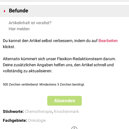
Medikamente (
Zytostatika
,
Metamizol
)
Befunde
Ionisierende Strahlung (
Strahlenkrankheit
,
Strahlentherapie
)
Viren (
Zytomegalievirus
,
Parvoviren
)
Neutropenie
Artikelinhalt ist veraltet?
Autoimmunerkrankungen
Anämie
Hier melden
Knochenmarkskarzinose
Thrombozytopenie
Im Rahmen einer
Stammzelltransplantation
wird die
Du kannst den Artikel selbst verbessern, indem du auf
Bearbeiten
Knochenmarksdepression als
Myeloablation
iatrogen
herbeigeführt.
klickst.
Alternativ kümmert sich unser Flexikon-Redaktionsteam darum.
Deine zusätzlichen Angaben helfen uns, den Artikel schnell und
vollständig zu aktualisieren:
500
Zeichen verbleibend. Mindestens 5 Zeichen benötigt.
Absenden
Stichworte:
Chemotherapie
,
Knochenmark
Fachgebiete:
Onkologie