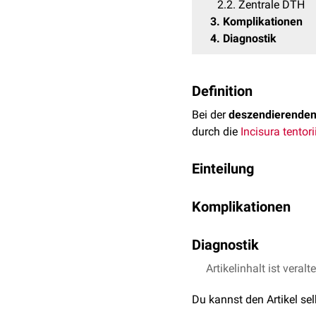
2.2
Zentrale DTH
3
Komplikationen
4
Diagnostik
Definition
Bei der
deszendierenden 
durch die
Incisura tentori
Einteilung
Eine DTH kann
unilateral
Komplikationen
folgende Formen, die je
Bereits leichte DTH hab
Laterale DTH
Diagnostik
kann der hernierte Temp
Eine DTH entsteht meist 
Posteriorinfarkt
des
Okzi
Eine DTH wird mittels
Artikelinhalt ist veralt
Co
Mit zunehmender raumfor
kontralaterale
Pedunculus
Richtung der
Cisterna ch
entsteht. Die druckbedin
Du kannst den Artikel se
der posteriore
Gyrus par
Drucknekrose des Uncus