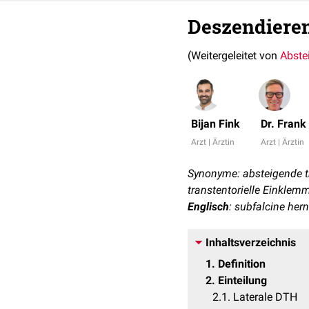
Deszendieren
(Weitergeleitet von
Abste
Bijan Fink
Dr. Fran
Arzt | Ärztin
Arzt | Ärztin
Synonyme: absteigende tr
transtentorielle Einkle
Englisch
: subfalcine hern
Inhaltsverzeichnis
1
Definition
2
Einteilung
2.1
Laterale DTH