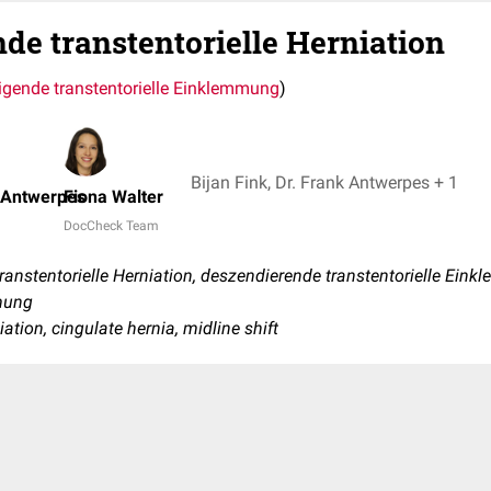
de transtentorielle Herniation
igende transtentorielle Einklemmung
)
Bijan Fink, Dr. Frank Antwerpes + 1
k Antwerpes
Fiona Walter
DocCheck Team
anstentorielle Herniation, deszendierende transtentorielle Ein
mmung
iation, cingulate hernia, midline shift