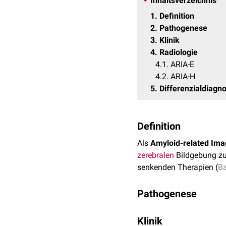
Inhaltsverzeichnis
1
Definition
2
Pathogenese
3
Klinik
4
Radiologie
4.1
ARIA-E
4.2
ARIA-H
5
Differenzialdiagn
Definition
Als
Amyloid-related Ima
zerebralen
Bildgebung zu
senkenden Therapien (
B
Pathogenese
Die genaue Ursache ist d
Klinik
der Mobilisierung des z