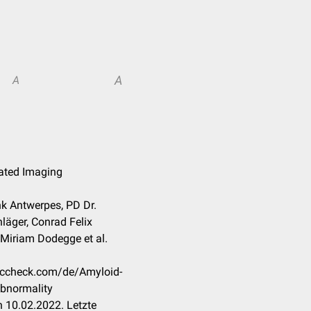
A
A
lated Imaging
ank Antwerpes, PD Dr.
läger, Conrad Felix
 Miriam Dodegge et al.
doccheck.com/de/Amyloid-
bnormality
 10.02.2022. Letzte