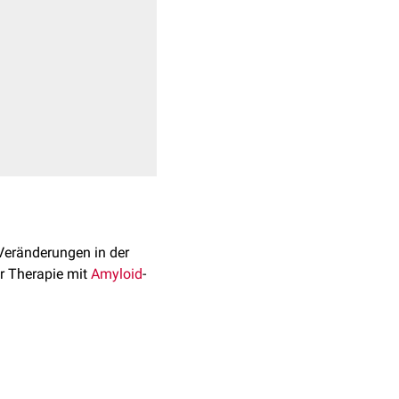
 Veränderungen in der
r Therapie mit
Amyloid
-
Hirn-Schranke
aufgrund
 Die Wahrscheinlichkeit