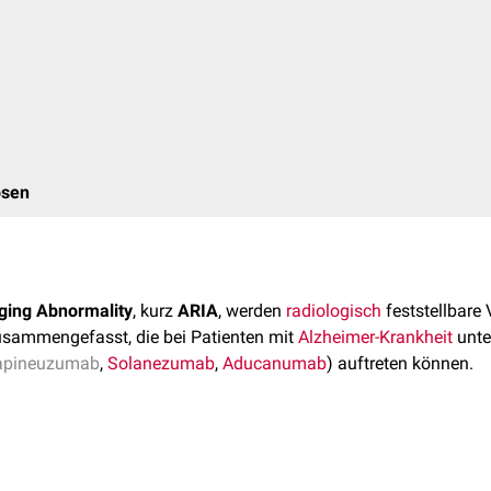
osen
ging Abnormality
, kurz
ARIA
, werden
radiologisch
feststellbare
sammengefasst, die bei Patienten mit
Alzheimer-Krankheit
unte
apineuzumab
,
Solanezumab
,
Aducanumab
) auftreten können.
erzeit (2024) unklar. Es wird davon ausgegangen, dass die
Blut-
uvor in den Blutgefäßen abgelagerten Amyloids zusammenbricht.