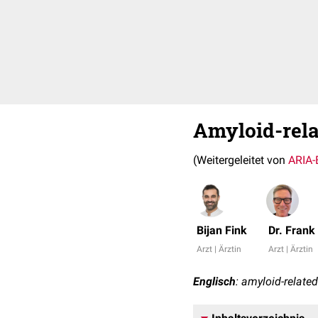
Amyloid-rel
(Weitergeleitet von
ARIA-
Bijan Fink
Dr. Fran
Arzt | Ärztin
Arzt | Ärztin
Englisch
: amyloid-relate