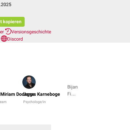
1.2025
at kopieren
her
Versionsgeschichte
n
Discord
Bijan
Fink,
 Miriam Dodegge
Jonas Karneboge
Dr.
Team
Psychologe/in
Frank
Antwerpes
+ 4