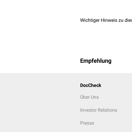
ARIA-H
ARIA-H ("hemorrhage") i
Ablagerungen von
Hämos
Wichtiger Hinweis zu die
Empfehlung
DocCheck
Über Uns
Investor Relations
Presse