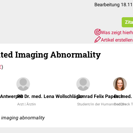
Bearbeitung 18.1
Zit
Was zeigt hier
Artikel erstelle
ated Imaging Abnormality
E
)
k Antwerpes
PD Dr. med. Lena Wollschläger
Conrad Felix Papesch
Dr. med.
Arzt | Ärztin
Student/in der Humanmedizin
DocCheck 
d imaging abnormality