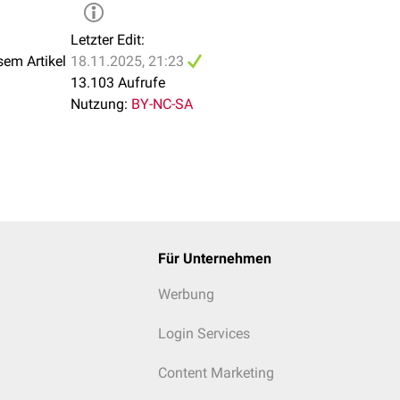
st gekennzeichnet durch parenchymale
Mikroblutungen
und sulc
Letzter Edit:
iderin
.
sem Artikel
18.11.2025, 21:23
13.103 Aufrufe
Nutzung:
BY-NC-SA
Für Unternehmen
Werbung
Login Services
Content Marketing