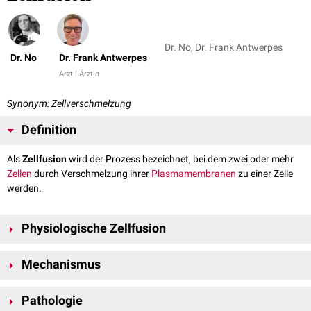
Dr. No, Dr. Frank Antwerpes
Dr. No
Dr. Frank Antwerpes
Arzt | Ärztin
Synonym: Zellverschmelzung
Definition
Als
Zellfusion
wird der Prozess bezeichnet, bei dem zwei oder mehr
Zellen
durch Verschmelzung ihrer
Plasmamembranen
zu einer Zelle
werden.
Physiologische Zellfusion
Beim Menschen wird allgemein zwischen der sexuellen und nicht-
Mechanismus
sexuellen Zellfusion unterschieden. Bei der sexuellen Form verschmilzen
Gameten
(
Eizelle
und
Spermium
) im Rahmen der
Befruchtung
Der molekulare Mechanismus der Zellfusion ist bisher - besonders im
miteinander.
Pathologie
Menschen - kaum verstanden. Basierend auf Ergebnissen aus