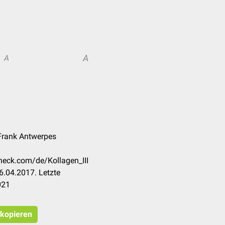
A
A
 Frank Antwerpes
check.com/de/Kollagen_III
6.04.2017. Letzte
021
 kopieren