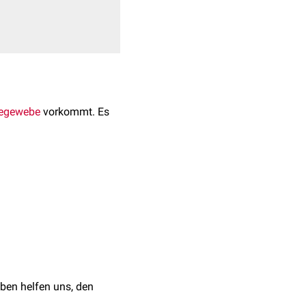
egewebe
vorkommt. Es
indegewebe bilden.
n
). Dort werden die
ttels Ausschalten des für
ben helfen uns, den
erien nachgewiesen