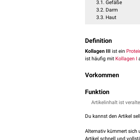
3.1
Gefäße
3.2
Darm
3.3
Haut
Definition
Kollagen III
ist ein
Protei
ist häufig mit
Kollagen I
a
Vorkommen
Kollagen III ist ein wicht
Funktion
Dieses findet sich vor al
Fasern von den fibrobla
In Tierexperimenten an 
Artikelinhalt ist veralt
die Produktion verantwor
Kollagen III kommt in vie
Du kannst den Artikel se
Knorpel
Gefäße
Dentin
Alternativ kümmert sich
Bei Mäusen mit mutierte
Sehnen
Artikel schnell und vollst