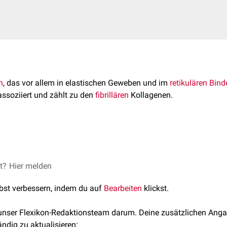
n
, das vor allem in elastischen Geweben und im
retikulären
Bind
ssoziiert und zählt zu den
fibrillären
Kollagenen.
iger Bestandteil
retikulärer Fasern
, die wiederum das retikuläre B
lem in den
lymphatischen Organen
(
Lymphknoten
,
Milz
,
Tonsille
stischen
Retikulumzellen
synthetisiert.
Mäusen (
et?
Hier melden
Knockout-Maus
) wurde die Funktion von Kollagen III mi
tlichen Gens (
COL3A1
) genauer untersucht.
len verschiedenen Geweben vor, u.a. in:
lbst verbessern, indem du auf
Bearbeiten
klickst.
 unser Flexikon-Redaktionsteam darum. Deine zusätzlichen Anga
m COL3A1-Gen konnte eine vermehrte Elastizität der großen Art
ändig zu aktualisieren: