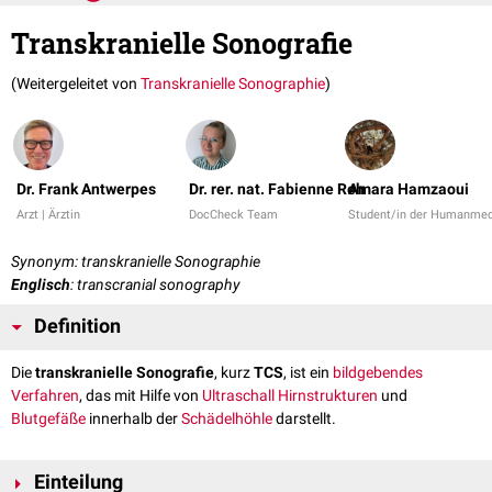
Transkranielle Sonografie
(Weitergeleitet von
Transkranielle Sonographie
)
Dr. Frank Antwerpes
Dr. rer. nat. Fabienne Reh
Amara Hamzaoui
Arzt | Ärztin
DocCheck Team
Student/in der Humanmed
Synonym: transkranielle Sonographie
Englisch
: transcranial sonography
Definition
Die
transkranielle Sonografie
, kurz
TCS
, ist ein
bildgebendes
Verfahren
, das mit Hilfe von
Ultraschall
Hirnstrukturen
und
Blutgefäße
innerhalb der
Schädelhöhle
darstellt.
Einteilung