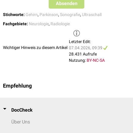
Absenden
Blutung)
Hydrozephalus
(zur Bestimmung der
Ventrikelweite
, Identifikation
Stichworte:
Gehirn
,
Parkinson
,
Sonografie
,
Ultraschall
der Ursache ist nicht möglich)
Optikusscheiden
-Sonographie zur Bestimmung des
Hirndrucks
Fachgebiete:
Neurologie
,
Radiologie
Letzter Edit:
Wichtiger Hinweis zu diesem Artikel
07.04.2026, 09:39
28.431 Aufrufe
Nutzung:
BY-NC-SA
Empfehlung
DocCheck
Über Uns