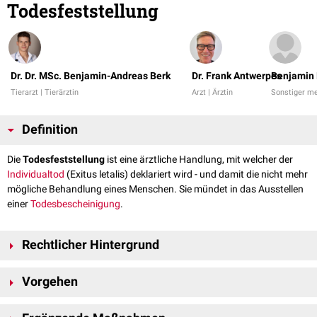
Todesfeststellung
Dr. Dr. MSc. Benjamin-Andreas Berk
Dr. Frank Antwerpes
Benjamin 
Tierarzt | Tierärztin
Arzt | Ärztin
Sonstiger me
Definition
Die
Todesfeststellung
ist eine ärztliche Handlung, mit welcher der
Individualtod
(Exitus letalis) deklariert wird - und damit die nicht mehr
mögliche Behandlung eines Menschen. Sie mündet in das Ausstellen
einer
Todesbescheinigung
.
Rechtlicher Hintergrund
Gesetzlich ist jeder Arzt verpflichtet, eine
Leichenschau
durchzuführen
Vorgehen
und damit den
Tod
festzustellen, wenn ihm ein Todesfall angezeigt wird.
Nicht nur
Notärzte
, sondern auch
Hausärzte
werden daher regelmäßig
mit der Notwendigkeit der Todesfeststellung konfrontiert. Bei Notärzten
Ambulanter Bereich