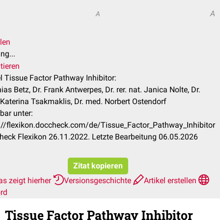
A
A
len
ng...
tieren
el Tissue Factor Pathway Inhibitor:
ias Betz, Dr. Frank Antwerpes, Dr. rer. nat. Janica Nolte, Dr.
Katerina Tsakmaklis, Dr. med. Norbert Ostendorf
bar unter:
://flexikon.doccheck.com/de/Tissue_Factor_Pathway_Inhibitor
eck Flexikon 26.11.2022. Letzte Bearbeitung 06.05.2026
Zitat kopieren
s zeigt hierher
Versionsgeschichte
Artikel erstellen
rd
Tissue Factor Pathway Inhibitor