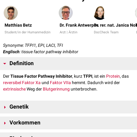
Matthias Betz
Dr. Frank Antwerpes
Dr. rer. nat. Janica No
Student/in der Humanmedizin
Arzt | Ärztin
DocCheck Team
Synonyme: TFPI1, EPI, LACI, TFI
Englisch
: tissue factor pathway inhibitor
Definition
Der
Tissue Factor Pathway Inhibitor
, kurz
TFPI
, ist ein
Protein
, das
reversibel
Faktor Xa
und
Faktor VIIa
hemmt. Dadurch wird der
extrinsische
Weg der
Blutgerinnung
unterbrochen.
Genetik
TFPI wird beim Menschen auf
Chromosom 2
am
Genlokus
2q32.1
Vorkommen
kodiert
. TFPI liegt durch
alternatives Spleißen
bei der
Transkription
in
mehreren
Isoformen
vor. Die wichtigsten sind TFPIα und TFPIβ, wobei
TFPI wird u.a. von
Endothelzellen
und
Thrombozyten
exprimiert
. Bei
[
1
]
TFPIα eine höhere
antikoagulatorische
Potenz besitzt.