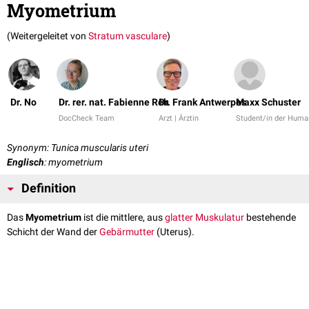
Myometrium
(Weitergeleitet von
Stratum vasculare
)
Dr. No
Dr. rer. nat. Fabienne Reh
Dr. Frank Antwerpes
Maxx Schuster
DocCheck Team
Arzt | Ärztin
Student/in der Huma
Synonym: Tunica muscularis uteri
Englisch
: myometrium
Definition
Das
Myometrium
ist die mittlere, aus
glatter Muskulatur
bestehende
Schicht der Wand der
Gebärmutter
(Uterus).