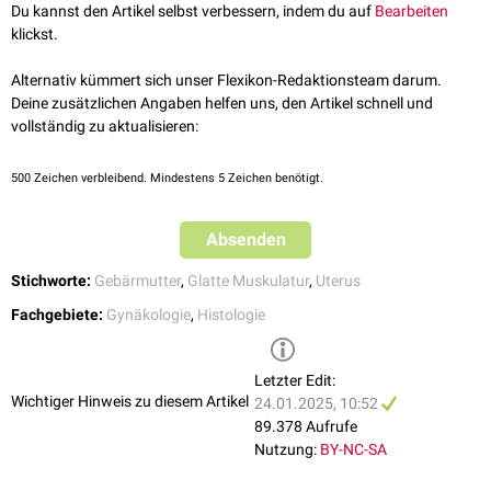
Drüsenschläuche des Endometriums ein.
Du kannst den Artikel selbst verbessern, indem du auf
Bearbeiten
Stratum vasculare: Diese breite, vorwiegend longitudinal angeordnete
klickst.
Muskelschicht enthält viele Blutgefäße, die von
Bindegewebe
umgeben sind. Es handelt es sich um korkenzieherartig gewunde
Alternativ kümmert sich unser Flexikon-Redaktionsteam darum.
Arterien
vom muskulären Typ und große Venengeflechte. Die
Deine zusätzlichen Angaben helfen uns, den Artikel schnell und
Myozyten
in dieser Schicht sind kurz und organisieren sich in Form
vollständig zu aktualisieren:
eines Netzwerk.
Stratum supravasculare: Diese Schicht besteht aus dünnen, zirkulär
500
Zeichen verbleibend. Mindestens 5 Zeichen benötigt.
angeordneten Muskelzügen.
Stratum subserosum: Eine dünne, longitudinale Muskelschicht
unterhalb der
Serosa
.
Absenden
Die Muskelzellen des Myometrium weisen außerhalb einer
Stichworte:
Gebärmutter
,
Glatte Muskulatur
,
Uterus
Schwangerschaft
einer Länge von etwa 50 μm auf. Durch die
Schwangerschaftshormone und den wachsenden
Fetus
, kommt es zur
Fachgebiete:
Gynäkologie
,
Histologie
Hyperplasie
und
Hypertrophie
der glatten Muskelzellen, die dann eine
[
1
]
Länge von bis zu 800 μm erreichen können.
Letzter Edit:
Wichtiger Hinweis zu diesem Artikel
24.01.2025, 10:52
89.378 Aufrufe
Nutzung:
BY-NC-SA