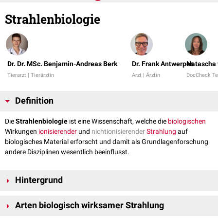
Strahlenbiologie
Dr. Dr. MSc. Benjamin-Andreas Berk
Dr. Frank Antwerpes
Natascha 
Tierarzt | Tierärztin
Arzt | Ärztin
DocCheck T
Definition
Die
Strahlenbiologie
ist eine Wissenschaft, welche die
biologischen
Wirkungen
ionisierender
und
nichtionisierender
Strahlung
auf
biologisches Material erforscht und damit als Grundlagenforschung
andere Disziplinen wesentlich beeinflusst.
Hintergrund
Die Strahlenbiologie befasst sich insbesondere mit den
physikalischen
,
Arten biologisch wirksamer Strahlung
chemischen
und
biologischen
Prozessen, die nach der
Absorption
von
Strahlungsenergie in
Zellen
und
Geweben
auftreten. Sie bildet die