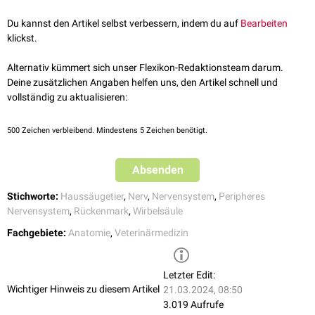
verlassen. In den Dorsalast ist jeweils noch ein
Spinalganglion
(Ganglion
Du kannst den Artikel selbst verbessern, indem du auf
Bearbeiten
spinale) eingeschaltet.
klickst.
Abschnitte
Alternativ kümmert sich unser Flexikon-Redaktionsteam darum.
Entsprechend des
Wirbelsäulenabschnitts
werden die Spinalnerven
Deine zusätzlichen Angaben helfen uns, den Artikel schnell und
unterschiedlich bezeichnet. Man unterscheidet:
vollständig zu aktualisieren:
Halsnerven
(Nervi cervicales)
Brustnerven
(Nervi thoracici)
500
Zeichen verbleibend. Mindestens 5 Zeichen benötigt.
Lendennerven
(Nervi lumbales)
Kreuznerven
(Nervi sacrales)
Schwanznerven
(Nervi caudales)
Absenden
Anzahl
Stichworte:
Haussäugetier
,
Nerv
,
Nervensystem
,
Peripheres
Mit Ausnahme der Hals- und Schwanznerven stimmt die Anzahl der
Nervensystem
,
Rückenmark
,
Wirbelsäule
Spinalnerven mit der
tierarttypischen
Anzahl der
Wirbel
des betreffenden
Fachgebiete:
Anatomie
,
Veterinärmedizin
Wirbelsäulenabschnitts überein. Da der
1. Halsnerv
(Nervus cervicalis I)
den Wirbelkanal durch das Foramen vertebrale laterale des
Atlas
verlässt
und der
letzte Halsnerv
(Nervus cervicalis VIII) zwischen dem 7.
Hals-
Letzter Edit:
und 1.
Brustwirbel
austritt, besitzen alle Haussäugetiere acht
Wichtiger Hinweis zu diesem Artikel
21.03.2024, 08:50
Halsnerven.
3.019 Aufrufe