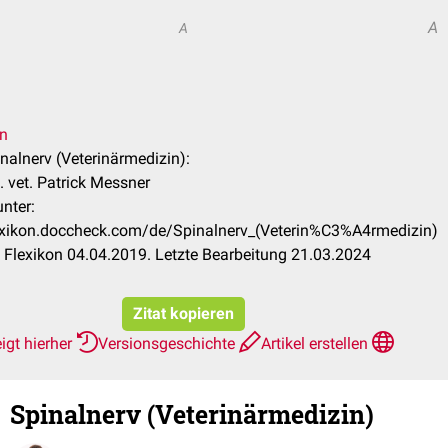
A
A
en
inalnerv (Veterinärmedizin):
 vet. Patrick Messner
nter:
lexikon.doccheck.com/de/Spinalnerv_(Veterin%C3%A4rmedizin)
Flexikon 04.04.2019. Letzte Bearbeitung 21.03.2024
Zitat kopieren
igt hierher
Versionsgeschichte
Artikel erstellen
Spinalnerv (Veterinärmedizin)