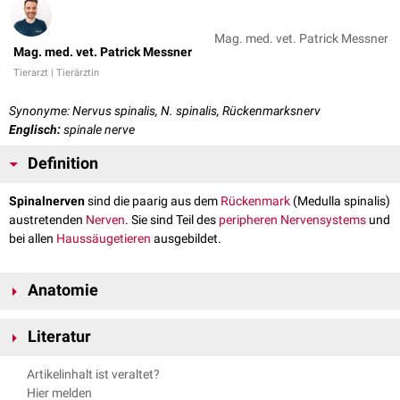
Mag. med. vet. Patrick Messner
Mag. med. vet. Patrick Messner
Tierarzt | Tierärztin
Synonyme: Nervus spinalis, N. spinalis, Rückenmarksnerv
Englisch:
spinale nerve
Definition
Spinalnerven
sind die paarig aus dem
Rückenmark
(Medulla spinalis)
austretenden
Nerven
. Sie sind Teil des
peripheren Nervensystems
und
bei allen
Haussäugetieren
ausgebildet.
Anatomie
Die Spinalnerven entspringen in mehr oder weniger regelmäßigen
Literatur
Abständen paarig aus dem Rückenmark. Dabei entstehen sie aus den
Fila radicularia
der
ventralen
(Radix ventralis) und
dorsalen
Nickel, Richard, August Schummer, Eugen Seiferle. Band IV:
Artikelinhalt ist veraltet?
Nervenwurzel (Radix dorsalis), um dann vereint durch die
Nervensystem. Parey, 2004.
Hier melden
Zwischenwirbellöcher (Foramina intervertebralia) den Wirbelkanal zu