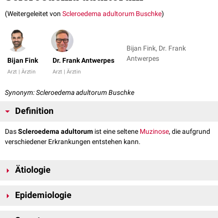
(Weitergeleitet von
Scleroedema adultorum Buschke
)
Bijan Fink, Dr. Frank
Antwerpes
Bijan Fink
Dr. Frank Antwerpes
Arzt | Ärztin
Arzt | Ärztin
Synonym: Scleroedema adultorum Buschke
Definition
Das
Scleroedema adultorum
ist eine seltene
Muzinose
, die aufgrund
verschiedener Erkrankungen entstehen kann.
Ätiologie
Je nach aulösender bzw. assoziierter Grunderkrankung werden
Epidemiologie
verschiedene Formen unterschieden:
Typ I: nach
Infektionen
(v.a.
Streptokokkeninfektionen
), meist
Das Scleroedema adultorum ist eine seltene Erkrankung, die meist bei