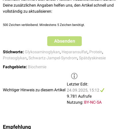
Deine zusätzlichen Angaben helfen uns, den Artikel schnell und
vollständig zu aktualisieren:
500
Zeichen verbleibend. Mindestens 5 Zeichen benötigt.
Absenden
Stichworte:
Glykosaminoglykan
,
Heparansulfat
,
Protein
,
Proteoglykan
,
Schwartz-Jampel-Syndrom
,
Spätdyskinesie
Fachgebiete:
Biochemie
Letzter Edit:
Wichtiger Hinweis zu diesem Artikel
24.09.2025, 15:12
9.781 Aufrufe
Nutzung:
BY-NC-SA
Empfehlung