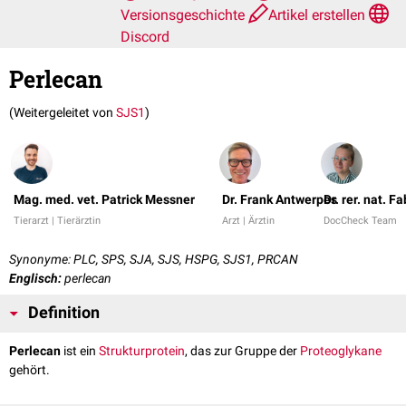
Versionsgeschichte
Artikel erstellen
Discord
Perlecan
(Weitergeleitet von
SJS1
)
Mag. med. vet. Patrick Messner
Dr. Frank Antwerpes
Dr. rer. nat. 
Tierarzt | Tierärztin
Arzt | Ärztin
DocCheck Team
Synonyme: PLC, SPS, SJA, SJS, HSPG, SJS1, PRCAN
Englisch:
perlecan
Definition
Perlecan
ist ein
Strukturprotein
, das zur Gruppe der
Proteoglykane
gehört.