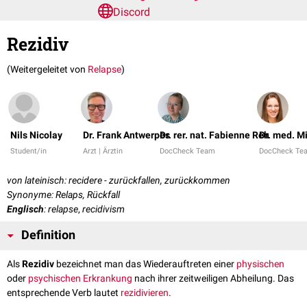
Discord
Rezidiv
(Weitergeleitet von
Relapse
)
Nils Nicolay
Dr. Frank Antwerpes
Dr. rer. nat. Fabienne Reh
Dr. med. M
Student/in
Arzt | Ärztin
DocCheck Team
DocCheck Te
von lateinisch: recidere - zurückfallen, zurückkommen
Synonyme: Relaps, Rückfall
Englisch
: relapse
,
recidivism
Definition
Als
Rezidiv
bezeichnet man das Wiederauftreten einer
physischen
oder
psychischen
Erkrankung
nach ihrer zeitweiligen Abheilung. Das
entsprechende Verb lautet
rezidivieren
.