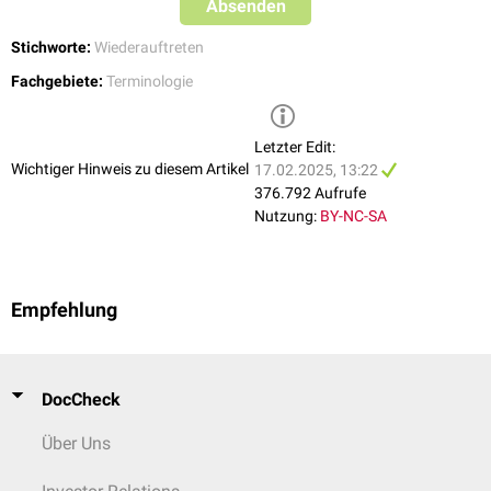
Absenden
Handlungsbedarf (v.a. bei
Morbus Crohn
gebräuchlich)
biochemisches
Rezidiv (BCR): Anstieg von
Tumormarkern
ohne
Stichworte:
Wiederauftreten
klinische
Manifestation
, z.B.
PSA-Wert
beim
Prostatakarzinom
Fachgebiete:
Terminologie
Letzter Edit:
Wichtiger Hinweis zu diesem Artikel
17.02.2025, 13:22
376.792 Aufrufe
Nutzung:
BY-NC-SA
Empfehlung
DocCheck
Über Uns