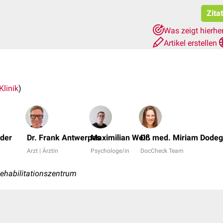
Zita
Was zeigt hierhe
Artikel erstellen
Klinik
)
öder
Dr. Frank Antwerpes
Maximilian Weiß
Dr. med. Miriam Dode
Arzt | Ärztin
Psychologe/in
DocCheck Team
ehabilitationszentrum