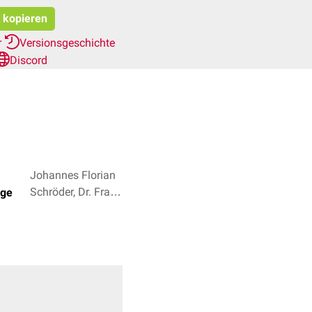
t kopieren
r
Versionsgeschichte
Discord
Johannes Florian
Schröder, Dr. Frank
gge
Antwerpes + 2