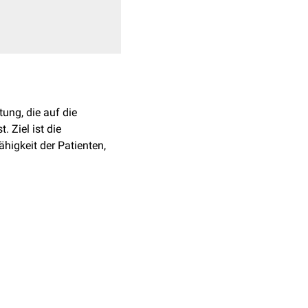
htung, die auf die
. Ziel ist die
higkeit der Patienten,
l
hmen, darunter:
 Lebens
ft
und Ausdauer.
 Fachbereiche