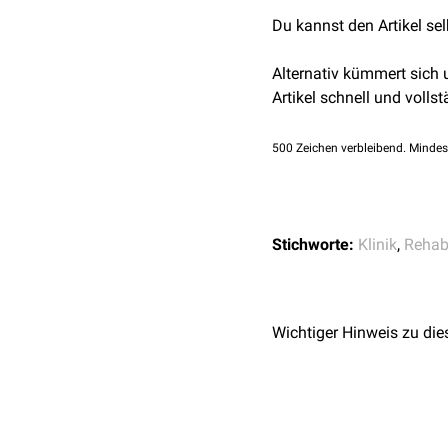
spezialisieren, unter and
Logopädie
:
Sprach
- 
Du kannst den Artikel se
Psychologische
und
Orthopädische
Rehakl
Medizinische
Behand
Verletzungen wie
Hüf
Alternativ kümmert sich
Unterstützung bei so
Kardiologische
Rehakl
Artikel schnell und vollst
Hilfsmitteln
.
chronischen
Herz-Kre
Ernährungsberatung
Neurologische
Rehakl
500
Zeichen verbleibend. Mindes
bei
neurodegenerativ
Onkologische
Rehakli
Krebstherapie
.
Pneumologische
Reha
Stichworte:
Klinik
,
Rehabi
oder nach Lungenope
Wichtiger Hinweis zu die