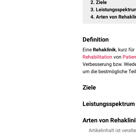
2
Ziele
3
Leistungsspektru
4
Arten von Rehakli
Definition
Eine
Rehaklinik
, kurz für
Rehabilitation
von
Patie
Verbesserung bzw. Wieder
um die bestmögliche Tei
Ziele
Zu den Zielen eine Rehabi
Leistungsspektrum
Wiederherstellung de
Eine Rehaklinik bietet e
Verbesserung der
Leb
Arten von Rehaklin
Durchführung
prävent
Physiotherapie
: Übun
Reintegration in Beru
Es gibt verschiedene Art
Artikelinhalt ist veralt
Ergotherapie
: Traini