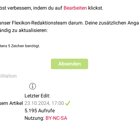
erem:
und
Sprechtherapie
bei Störungen der
Kommunikation
und des
S
lbst verbessern, indem du auf
Bearbeiten
klickst.
soziale Unterstützung
iniken: Spezialisierung auf die Rehabilitation nach orthopädis
lung
und
Pflege
durch ein multidisziplinäres Team.
t
- oder
Knieprothesen
.
 unser Flexikon-Redaktionsteam darum. Deine zusätzlichen Anga
zialen und beruflichen Fragen sowie Hilfe bei der Beantragung 
iniken: Behandlung von Patienten nach
Herzinfarkten
, Herzope
ändig zu aktualisieren:
islauf-Erkrankungen
.
iniken: Rehabilitation von Patienten nach
Schlaganfällen
,
Schäd
tens 5 Zeichen benötigt.
en Erkrankungen
.
niken: Betreuung und Nachsorge von Krebspatienten während u
Absenden
kliniken: Rehabilitation von Patienten mit chronischen Lunge
litation
rationen.
Letzter Edit:
sem Artikel
23.10.2024, 17:00
5.195 Aufrufe
Nutzung:
BY-NC-SA