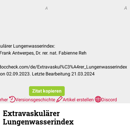
A
A
skulärer Lungenwasserindex:
 Frank Antwerpes, Dr. rer. nat. Fabienne Reh
on.doccheck.com/de/Extravaskul%C3%A4rer_Lungenwasserindex
on 02.09.2023. Letzte Bearbeitung 21.03.2024
Zitat kopieren
erher
Versionsgeschichte
Artikel erstellen
Discord
Extravaskulärer
Lungenwasserindex