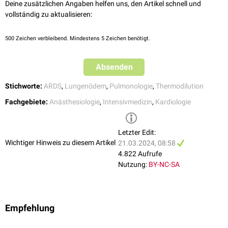
Deine zusätzlichen Angaben helfen uns, den Artikel schnell und
6. PMID: 26546321; PMCID: PMC4636545.
[2]
vollständig zu aktualisieren:
500
Zeichen verbleibend. Mindestens 5 Zeichen benötigt.
Absenden
Stichworte:
ARDS
,
Lungenödem
,
Pulmonologie
,
Thermodilution
Fachgebiete:
Anästhesiologie
,
Intensivmedizin
,
Kardiologie
Letzter Edit:
Wichtiger Hinweis zu diesem Artikel
21.03.2024, 08:58
4.822 Aufrufe
Nutzung:
BY-NC-SA
Empfehlung