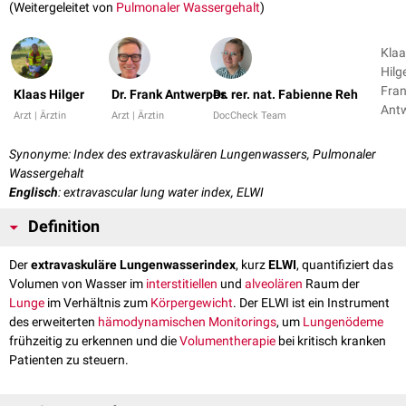
(Weitergeleitet von
Pulmonaler Wassergehalt
)
Klaa
Hilge
Fra
Klaas Hilger
Dr. Frank Antwerpes
Dr. rer. nat. Fabienne Reh
Ant
Arzt | Ärztin
Arzt | Ärztin
DocCheck Team
+ 1
Synonyme: Index des extravaskulären Lungenwassers, Pulmonaler
Wassergehalt
Englisch
: extravascular lung water index, ELWI
Definition
Der
extravaskuläre Lungenwasserindex
, kurz
ELWI
, quantifiziert das
Volumen von Wasser im
interstitiellen
und
alveolären
Raum der
Lunge
im Verhältnis zum
Körpergewicht
. Der ELWI ist ein Instrument
des erweiterten
hämodynamischen
Monitorings
, um
Lungenödeme
frühzeitig zu erkennen und die
Volumentherapie
bei kritisch kranken
Patienten zu steuern.