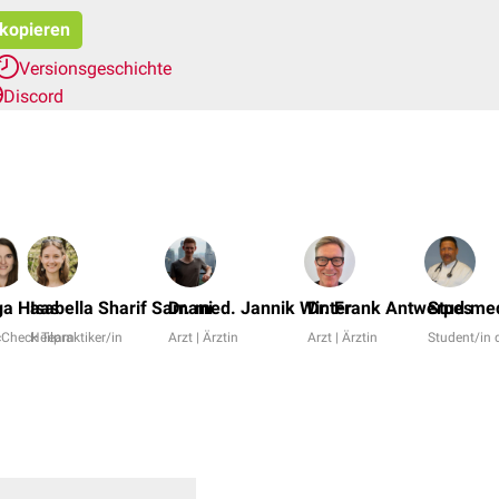
 kopieren
Versionsgeschichte
Discord
ga Haas
Isabella Sharif Samani
Dr. med. Jannik Winter
Dr. Frank Antwerpes
Stud.med
cCheck Team
Heilpraktiker/in
Arzt | Ärztin
Arzt | Ärztin
Student/in 