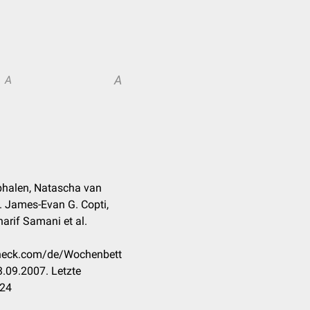
A
A
phalen, Natascha van
. James-Evan G. Copti,
harif Samani et al.
ccheck.com/de/Wochenbett
.09.2007. Letzte
024