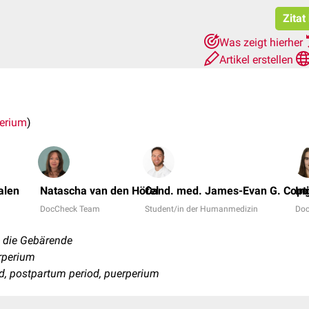
Zitat
Was zeigt hierher
Artikel erstellen
erium
)
alen
Natascha van den Höfel
Cand. med. James-Evan G. Copti
In
DocCheck Team
Student/in der Humanmedizin
Do
- die Gebärende
rperium
od, postpartum period, puerperium