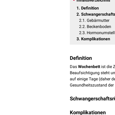
Inhaltsverzeichnis
1
Definition
2
Schwangerschafts
2.1
Gebärmutter
2.2
Beckenboden
2.3
Hormonumstel
3
Komplikationen
Definition
Das
Wochenbett
ist die 
Beaufsichtigung steht u
auf einige Tage (daher d
Gesundheitszustand der 
Schwangerschaftsr
Gebärmutter
Komplikationen