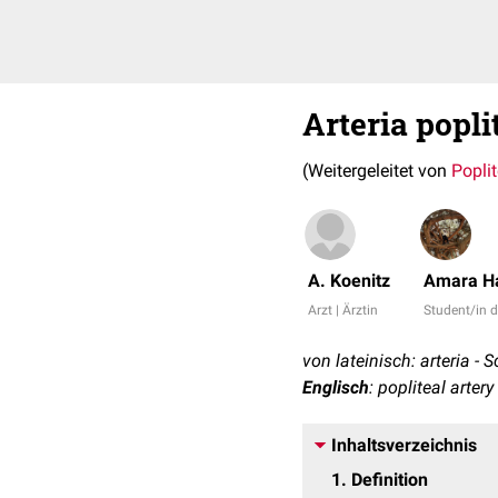
Arteria popli
(Weitergeleitet von
Poplit
A. Koenitz
Amara H
Arzt | Ärztin
Student/in 
von lateinisch: arteria - 
Englisch
: popliteal artery
Inhaltsverzeichnis
1
Definition