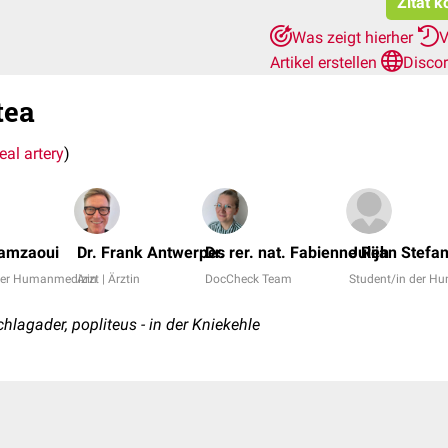
Zitat k
Was zeigt hierher
V
Artikel erstellen
Disco
tea
eal artery
)
amzaoui
Dr. Frank Antwerpes
Dr. rer. nat. Fabienne Reh
Julijan Stefa
der Humanmedizin
Arzt | Ärztin
DocCheck Team
Student/in der H
Schlagader, popliteus - in der Kniekehle