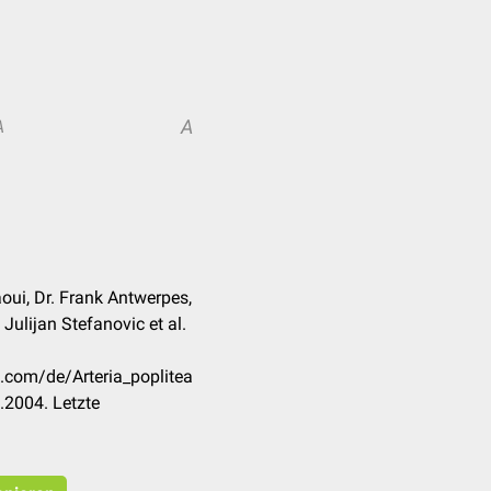
A
A
ui, Dr. Frank Antwerpes,
 Julijan Stefanovic et al.
k.com/de/Arteria_poplitea
.2004. Letzte