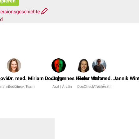
opieren
ersionsgeschichte
rd
novic
Dr. med. Miriam Dodegge
Johannes Horler
Fiona Walter
Dr. med. Jannik Win
umanmedizin
DocCheck Team
Arzt | Ärztin
DocCheck Team
Arzt | Ärztin