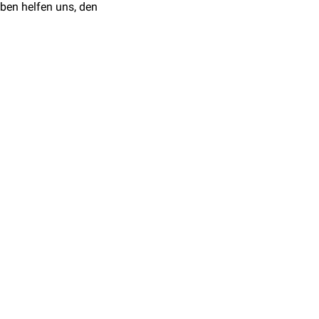
ben helfen uns, den
:10.1097/00000658-
ei ca. 45° gebeugtem
kann. Bei
Adipositas
oder