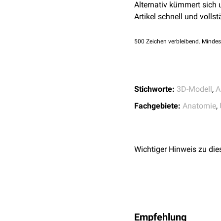
Alternativ kümmert sich
classification
. In:
tibialis anterior
am Un
Artikel schnell und vollst
198912000-00014, P
An der Arteria poplitea k
Knie im unteren Abschnitt
500
Zeichen verbleibend. Mindes
stark entwickelter Beinmu
Stichworte:
3D-Modell
,
A
Fachgebiete:
Anatomie
,
Wichtiger Hinweis zu die
Empfehlung