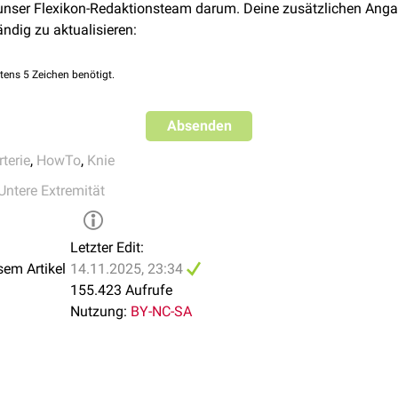
 unser Flexikon-Redaktionsteam darum. Deine zusätzlichen Anga
 Annals of Surgery. Band 210, Nummer 6, 1989, S. 776–781, doi
terrand des
Musculus popliteus
.
ändig zu aktualisieren:
MID 2589890, PMCID PMC1357871.
ann der
Poplitealpuls
palpiert
werden. Am ehesten gelingt dies b
 der Kniekehle, wo die Arterie gegen die
Tibia
gedrückt werden 
tens 5 Zeichen benötigt.
skulatur ist die Arterie in der Regel nur schwer tastbar.
Absenden
rterie
,
HowTo
,
Knie
Untere Extremität
Letzter Edit:
sem Artikel
14.11.2025, 23:34
155.423 Aufrufe
Nutzung:
BY-NC-SA