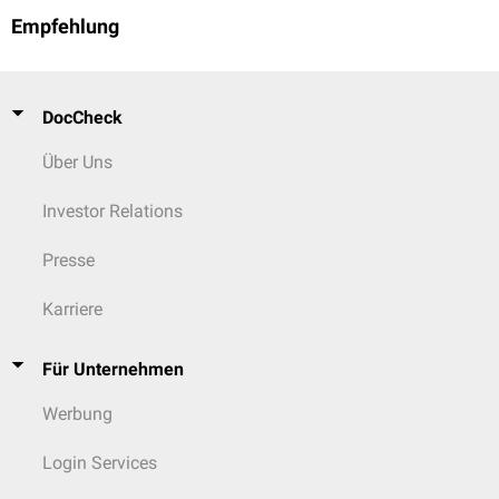
Empfehlung
DocCheck
Über Uns
Investor Relations
Presse
Karriere
Für Unternehmen
Werbung
Login Services