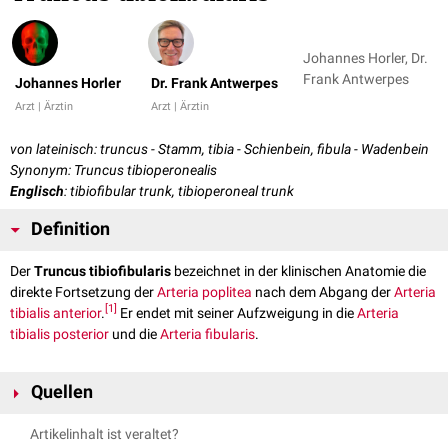
Johannes Horler, Dr.
Frank Antwerpes
Johannes Horler
Dr. Frank Antwerpes
Arzt | Ärztin
Arzt | Ärztin
von lateinisch: truncus - Stamm, tibia - Schienbein, fibula - Wadenbein
Synonym: Truncus tibioperonealis
Englisch
: tibiofibular​ trunk, tibioperoneal trunk
Definition
Der
Truncus tibiofibularis
bezeichnet in der klinischen Anatomie die
direkte Fortsetzung der
Arteria poplitea
nach dem Abgang der
Arteria
[
1
]
tibialis anterior
.
Er endet mit seiner Aufzweigung in die
Arteria
tibialis posterior
und die
Arteria fibularis
.
Quellen
↑
Basit H et al:
"Anatomy, Bony Pelvis and Lower Limb: Peroneal
Artikelinhalt ist veraltet?
Artery"