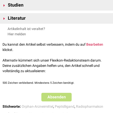
Bisher (2025) wurden für die diagnostische Anwendung keine
Studien
schwerwiegenden Nebenwirkungen berichtet.
68
Ga-Pentixafor wird in klinischen Studien zur Bildgebung bei folgenden
Literatur
Erkrankungen untersucht:
Multiples Myelom
EMA – PRIME Status für Pentixafor
, abgerufen am 08.07.2025
Artikelinhalt ist veraltet?
Marginalzonenlymphom
Biodistribution and Radiation Dosimetry for 68Ga-Pentixafor
,
Hier melden
Primärer Hyperaldosteronismus
abgerufen am 08.07.2025
Atherosklerose
Advances in PET Imaging of the CXCR4 Receptor: 68Ga-Pentixafor
Du kannst den Artikel selbst verbessern, indem du auf
Bearbeiten
, abgerufen am 08.07.2025
klickst.
Study on 68Ga-Pentixafor Dosimetry
, abgerufen am 08.07.2025
Alternativ kümmert sich unser Flexikon-Redaktionsteam darum.
Deine zusätzlichen Angaben helfen uns, den Artikel schnell und
vollständig zu aktualisieren:
500
Zeichen verbleibend. Mindestens 5 Zeichen benötigt.
Absenden
Stichworte:
Orphan-Arzneimittel
,
Peptidligand
,
Radiopharmakon