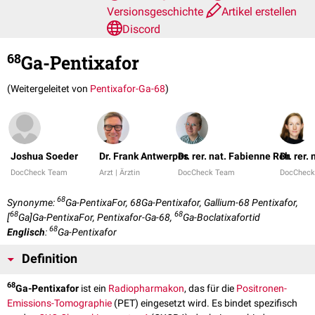
Versionsgeschichte
Artikel erstellen
Discord
68
Ga-Pentixafor
(Weitergeleitet von
Pentixafor-Ga-68
)
Joshua Soeder
Dr. Frank Antwerpes
Dr. rer. nat. Fabienne Reh
Dr. rer.
DocCheck Team
Arzt | Ärztin
DocCheck Team
DocCheck
68
Synonyme:
Ga-PentixaFor, 68Ga-Pentixafor, Gallium-68 Pentixafor,
68
68
[
Ga]Ga-PentixaFor, Pentixafor-Ga-68,
Ga-Boclatixafortid
68
Englisch
:
Ga-Pentixafor
Definition
68
Ga-Pentixafor
ist ein
Radiopharmakon
, das für die
Positronen-
Emissions-Tomographie
(PET) eingesetzt wird. Es bindet spezifisch