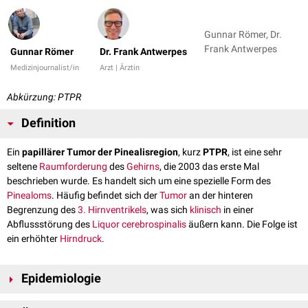
Gunnar Römer, Dr.
Frank Antwerpes
Gunnar Römer
Dr. Frank Antwerpes
Medizinjournalist/in
Arzt | Ärztin
Abkürzung: PTPR
Definition
Ein
papillärer Tumor der Pinealisregion
, kurz
PTPR
, ist eine sehr
seltene
Raumforderung
des
Gehirns
, die 2003 das erste Mal
beschrieben wurde. Es handelt sich um eine spezielle Form des
Pinealoms
. Häufig befindet sich der
Tumor
an der hinteren
Begrenzung des
3. Hirnventrikels
, was sich
klinisch
in einer
Abflussstörung des
Liquor cerebrospinalis
äußern kann. Die Folge ist
ein erhöhter
Hirndruck
.
Epidemiologie
Der PTPR tritt praktisch ausschließlich bei
Kindern
und
Jungendlichen