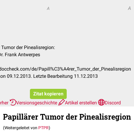
A
A
er Tumor der Pinealisregion:
r. Frank Antwerpes
n.doccheck.com/de/Papill%C3%A4rer_Tumor_der_Pinealisregion
on 09.12.2013. Letzte Bearbeitung 11.12.2013
Zitat kopieren
erher
Versionsgeschichte
Artikel erstellen
Discord
Papillärer Tumor der Pinealisregion
(Weitergeleitet von
PTPR
)