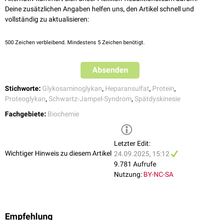
Deine zusätzlichen Angaben helfen uns, den Artikel schnell und
vollständig zu aktualisieren:
500
Zeichen verbleibend. Mindestens 5 Zeichen benötigt.
Absenden
Stichworte:
Glykosaminoglykan
,
Heparansulfat
,
Protein
,
Proteoglykan
,
Schwartz-Jampel-Syndrom
,
Spätdyskinesie
Fachgebiete:
Biochemie
Letzter Edit:
Wichtiger Hinweis zu diesem Artikel
24.09.2025, 15:12
9.781 Aufrufe
Nutzung:
BY-NC-SA
Empfehlung