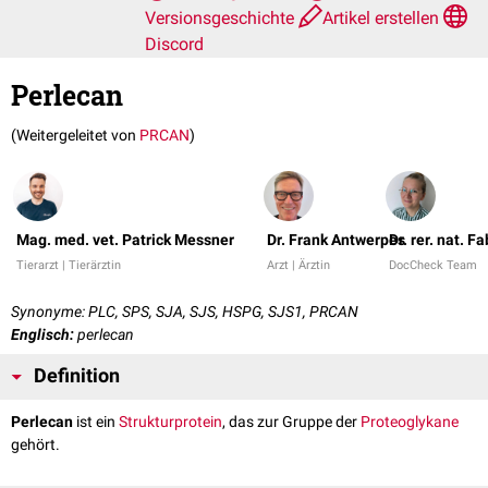
Versionsgeschichte
Artikel erstellen
Discord
Perlecan
(Weitergeleitet von
PRCAN
)
Mag. med. vet. Patrick Messner
Dr. Frank Antwerpes
Dr. rer. nat. 
Tierarzt | Tierärztin
Arzt | Ärztin
DocCheck Team
Synonyme: PLC, SPS, SJA, SJS, HSPG, SJS1, PRCAN
Englisch:
perlecan
Definition
Perlecan
ist ein
Strukturprotein
, das zur Gruppe der
Proteoglykane
gehört.