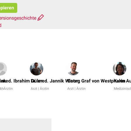
opieren
ersionsgeschichte
d
ink
. med. Ibrahim Güler
Dr. med. Jannik Winter
Georg Graf von Westphalen
Karin A
tin
t | Ärztin
Arzt | Ärztin
Arzt | Ärztin
Medizinisc