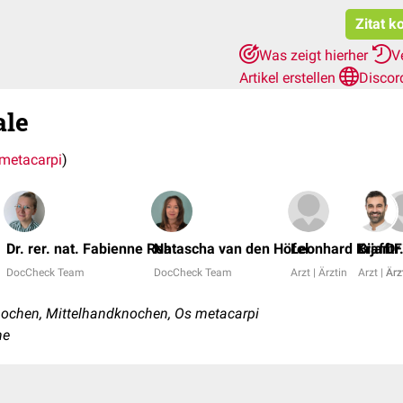
Zitat k
Was zeigt hierher
V
Artikel erstellen
Discor
ale
metacarpi
)
Dr. rer. nat. Fabienne Reh
Natascha van den Höfel
Leonhard Krafft
Bijan F
Dr
DocCheck Team
DocCheck Team
Arzt | Ärztin
Arzt | Ärz
Arz
ochen, Mittelhandknochen, Os metacarpi
ne