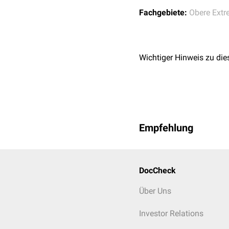
des
Metacarpophalangea
Fachgebiete:
Obere Extr
Wichtiger Hinweis zu die
Empfehlung
DocCheck
Über Uns
Investor Relations