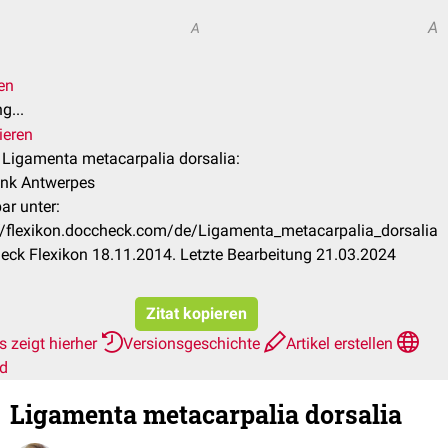
A
A
en
g...
ieren
l Ligamenta metacarpalia dorsalia:
ank Antwerpes
ar unter:
//flexikon.doccheck.com/de/Ligamenta_metacarpalia_dorsalia
ck Flexikon 18.11.2014. Letzte Bearbeitung 21.03.2024
Zitat kopieren
 zeigt hierher
Versionsgeschichte
Artikel erstellen
rd
Ligamenta metacarpalia dorsalia