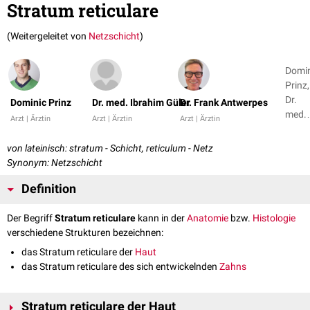
Stratum reticulare
(Weitergeleitet von
Netzschicht
)
Domin
Prinz,
Dr.
Dominic Prinz
Dr. med. Ibrahim Güler
Dr. Frank Antwerpes
med.
Arzt | Ärztin
Arzt | Ärztin
Arzt | Ärztin
Ibrah
Güler +
von lateinisch: stratum - Schicht, reticulum - Netz
1
Synonym: Netzschicht
Definition
Der Begriff
Stratum reticulare
kann in der
Anatomie
bzw.
Histologie
verschiedene Strukturen bezeichnen:
das Stratum reticulare der
Haut
das Stratum reticulare des sich entwickelnden
Zahns
Stratum reticulare der Haut