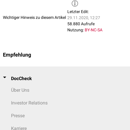
Rezeptoren
Mechanorezeptoren
:
Ruffini-Körperchen
,
Vater-Pacini-Körperchen
Letzter Edit:
Thermosensoren
(noch nicht eindeutig geklärt)
Wichtiger Hinweis zu diesem Artikel
29.11.2020, 12:27
Nozizeptoren
58.880 Aufrufe
Subpapillärer Gefäßplexus
Nutzung:
BY-NC-SA
Venolen
Arteriolen
Lymphgefäße
Der subpapilläre Gefäßplexus des Stratum reticulare speist die
Empfehlung
Kapillarnetze des
Stratum papillare
und stellt somit die
Ernährungsgrundlage der
Epidermis
dar.
DocCheck
Über Uns
Investor Relations
Presse
Karriere