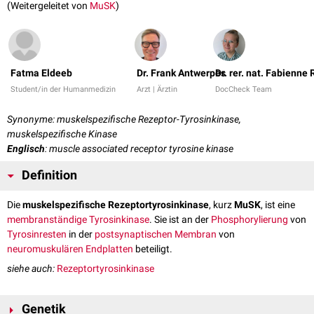
(Weitergeleitet von
MuSK
)
Fatma Eldeeb
Dr. Frank Antwerpes
Dr. rer. nat. Fabienne
Student/in der Humanmedizin
Arzt | Ärztin
DocCheck Team
Synonyme: muskelspezifische Rezeptor-Tyrosinkinase,
muskelspezifische Kinase
Englisch
: muscle associated receptor tyrosine kinase
Definition
Die
muskelspezifische Rezeptortyrosinkinase
, kurz
MuSK
, ist eine
membranständige
Tyrosinkinase
. Sie ist an der
Phosphorylierung
von
Tyrosinresten
in der
postsynaptischen
Membran
von
neuromuskulären Endplatten
beteiligt.
siehe auch:
Rezeptortyrosinkinase
Genetik