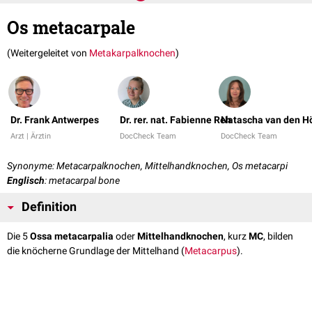
Os metacarpale
(Weitergeleitet von
Metakarpalknochen
)
Dr. Frank Antwerpes
Dr. rer. nat. Fabienne Reh
Natascha van den H
Arzt | Ärztin
DocCheck Team
DocCheck Team
Synonyme: Metacarpalknochen, Mittelhandknochen, Os metacarpi
Englisch
: metacarpal bone
Definition
Die 5
Ossa metacarpalia
oder
Mittelhandknochen
, kurz
MC
, bilden
die knöcherne Grundlage der Mittelhand (
Metacarpus
).