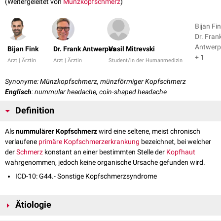
(Weitergeleitet von
Münzkopfschmerz
)
Bijan Fin
Dr. Fran
Antwerp
Bijan Fink
Dr. Frank Antwerpes
Vasil Mitrevski
+ 1
Arzt | Ärztin
Arzt | Ärztin
Student/in der Humanmedizin
Synonyme: Münzkopfschmerz, münzförmiger Kopfschmerz
Englisch
: nummular headache, coin-shaped headache
Definition
Als
nummulärer Kopfschmerz
wird eine seltene, meist chronisch
verlaufene
primäre Kopfschmerzerkrankung
bezeichnet, bei welcher
der
Schmerz
konstant an einer bestimmten Stelle der
Kopfhaut
wahrgenommen, jedoch keine organische Ursache gefunden wird.
ICD-10: G44.- Sonstige Kopfschmerzsyndrome
Ätiologie
Die Ursache ist aktuell (2025) noch ungeklärt. Am ehesten dürfte es sich