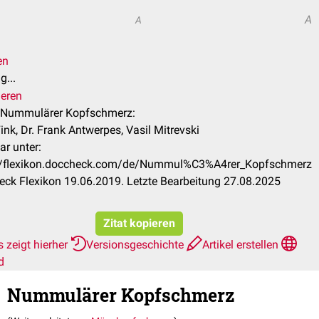
A
A
en
g...
ieren
l Nummulärer Kopfschmerz:
ink, Dr. Frank Antwerpes, Vasil Mitrevski
ar unter:
://flexikon.doccheck.com/de/Nummul%C3%A4rer_Kopfschmerz
ck Flexikon 19.06.2019. Letzte Bearbeitung 27.08.2025
Zitat kopieren
 zeigt hierher
Versionsgeschichte
Artikel erstellen
d
Nummulärer Kopfschmerz