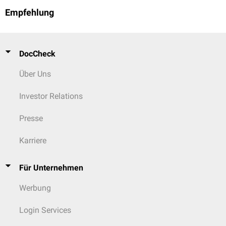
Empfehlung
DocCheck
Über Uns
Investor Relations
Presse
Karriere
Für Unternehmen
Werbung
Login Services