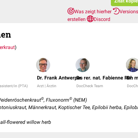
Zitat kopi
Was zeigt hierher
Version
erstellen
Discord
hen
rkraut
)
Dr. Frank Antwerpes
Dr. rer. nat. Fabienne Reh
Dr. 
sistent/in (PTA)
Arzt | Ärztin
DocCheck Team
DocCh
©
©
eidenröschenkraut
, Fluxonorm
(NEM)
toniuskraut, Männerkraut, Koptischer Tee, Epilobii herba, Epilo
all-flowered willow herb