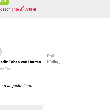
eren
sgeschichte
Artikel
Phil
Käding,
medic Tabea van Hauten
Dr. Frank
eck Team
Antwerpes
+ 2
bium angustifolium,