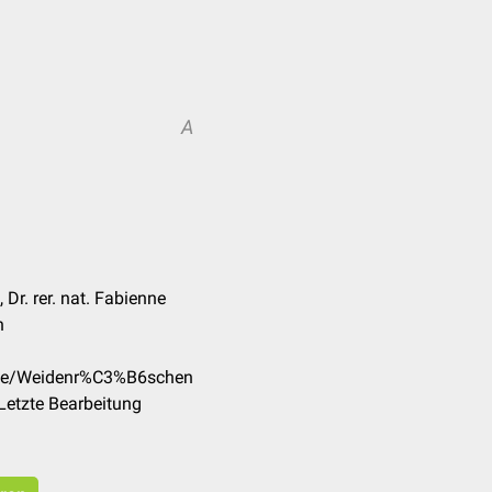
A
 Dr. rer. nat. Fabienne
n
m/de/Weidenr%C3%B6schen
Letzte Bearbeitung