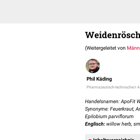
Weidenrösc
(Weitergeleitet von
Männe
Phil Käding
Pharmazeutisch-technische/r As
Handelsnamen: ApoFit W
Synonyme: Feuerkraut, An
Epilobium parviflorum
Englisch:
willow herb, sm