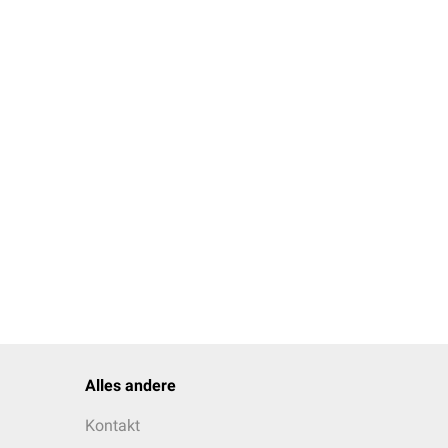
 ml kochendem Wasser
s 5-mal täglich eine
 von 500 bis 2.000 mg
[
1
]
Markt.
osierungsempfehlung in
yperplasie ab. Die
Alles andere
diatoren
e
(
in vitro
)
Kontakt