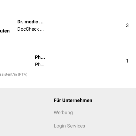
Dr. medic Tabea van Hauten
3
DocCheck Team
auten
Phil Käding
1
Pharmazeutisch-technische/r Assistent/in (PTA)
sistent/in (PTA)
Für Unternehmen
Werbung
Login Services