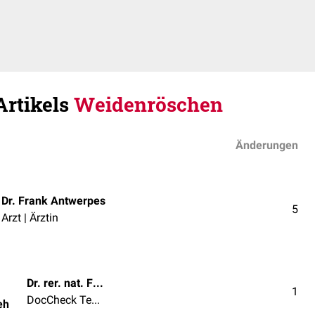
Artikels
Weidenröschen
Änderungen
Dr. Frank Antwerpes
5
Arzt | Ärztin
Dr. rer. nat. Fabienne Reh
1
DocCheck Team
eh