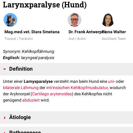
Larynxparalyse (Hund)
Mag.med.vet. Diara Smetana
Dr. Frank Antwerpes
Fiona Walter
Tierarzt | Tierärztin
Arzt | Ärztin
DocCheck Team
Synonym: Kehlkopflähmung
Englisch:
laryngeal paralysis
Definition
Unter einer
Larnyxparalyse
versteht man beim Hund eine
uni
- oder
bilaterale
Lähmung
der
intrinsischen
Kehlkopfmuskulatur
, wodurch
der Aryknorpel (
Cartilago arytenoidea
) des Kehlkopfes nicht
genügend
abduziert
wird.
Ätiologie
Die Lähmung der Kehlkopfmuskulatur ist meist auf eine Schädigung des
Pathogenese