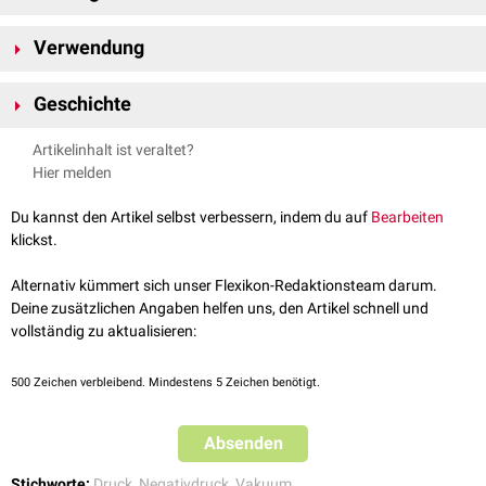
In einigen Quellen wird statt der Bezeichnung Unterdruck, die
Verwendung
Verwendung des Begriffes negativer
Überdruck
empfohlen.
Unterdruck kommt beispielsweise bei einer
Absaugpumpe
oder in einer
Geschichte
Druckkabine
zum Einsatz.
Eine historische Anwendung des Unterdrucks war die
Eiserne Lunge
.
Artikelinhalt ist veraltet?
Ferdinand Sauerbruch
benutzte den Unterdruck zur Entwicklung der
Hier melden
Thoraxchirurgie
.
Du kannst den Artikel selbst verbessern, indem du auf
Bearbeiten
klickst.
Alternativ kümmert sich unser Flexikon-Redaktionsteam darum.
Deine zusätzlichen Angaben helfen uns, den Artikel schnell und
vollständig zu aktualisieren:
500
Zeichen verbleibend. Mindestens 5 Zeichen benötigt.
Absenden
Stichworte:
Druck
,
Negativdruck
,
Vakuum