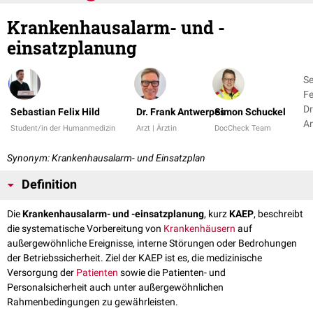
Krankenhausalarm- und -
einsatzplanung
Se
Fe
Dr
Sebastian Felix Hild
Dr. Frank Antwerpes
Simon Schuckel
A
Student/in der Humanmedizin
Arzt | Ärztin
DocCheck Team
+ 
Synonym: Krankenhausalarm- und Einsatzplan
Definition
Die
Krankenhausalarm- und -einsatzplanung
, kurz
KAEP
, beschreibt
die systematische Vorbereitung von
Krankenhäusern
auf
außergewöhnliche Ereignisse, interne Störungen oder Bedrohungen
der Betriebssicherheit. Ziel der KAEP ist es, die medizinische
Versorgung der
Patienten
sowie die Patienten- und
Personalsicherheit auch unter außergewöhnlichen
Rahmenbedingungen zu gewährleisten.