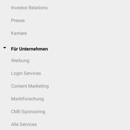
Analyse von Schwachstellen und
Lessons Learned
Investor Relations
Aktualisierung der KAEP auf Basis neuer Erkenntnisse
Presse
Karriere
Für Unternehmen
Werbung
Login Services
Content Marketing
Marktforschung
CME-Sponsoring
Alle Services