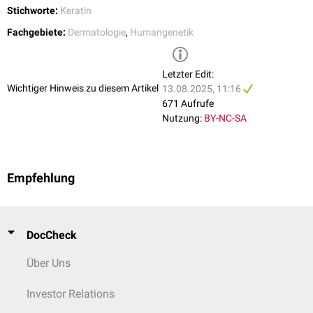
Stichworte:
Keratin
Pachyonychia congenita
KRT6, KRT16,
KRT17
Fachgebiete:
Dermatologie
,
Humangenetik
Steatocystoma multiplex
KRT17
Hypotrichosis hereditaria simplex
KRT71
,
KRT74
Letzter Edit:
Wichtiger Hinweis zu diesem Artikel
13.08.2025, 11:16
Familiäres Wollhaar-Syndrom
KRT25
, KRT74
671 Aufrufe
Nutzung:
BY-NC-SA
Monilethrix
KRT81
,
KRT83
,
KRT86
Empfehlung
DocCheck
Über Uns
Investor Relations