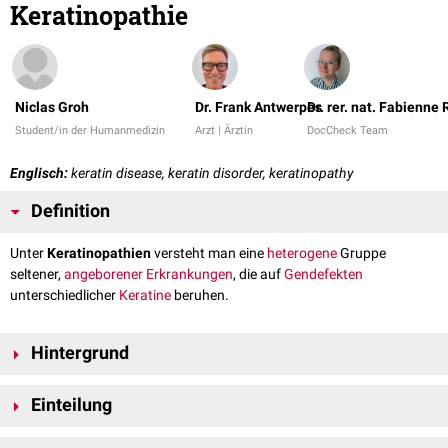
Keratinopathie
Niclas Groh
Dr. Frank Antwerpes
Dr. rer. nat. Fabienne
Student/in der Humanmedizin
Arzt | Ärztin
DocCheck Team
Englisch:
keratin disease, keratin disorder, keratinopathy
Definition
Unter
Keratinopathien
versteht man eine
heterogene
Gruppe
seltener,
angeborener
Erkrankungen
, die auf
Gendefekten
unterschiedlicher
Keratine
beruhen.
Hintergrund
Neben
Mutationen
in Keratinen führen auch Veränderungen in anderen
Einteilung
Strukturproteinen
(z.B.
KLHL24
) der
Epidermis
zu ähnlichen oder
identischen Krankheitsbildern. Daher ist die Einteilung der
[
1
]
Zu den Keratinopathien gehören u.a.: