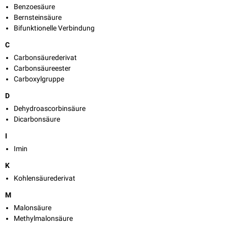
Benzoesäure
Bernsteinsäure
Bifunktionelle Verbindung
C
Carbonsäurederivat
Carbonsäureester
Carboxylgruppe
D
Dehydroascorbinsäure
Dicarbonsäure
I
Imin
K
Kohlensäurederivat
M
Malonsäure
Methylmalonsäure