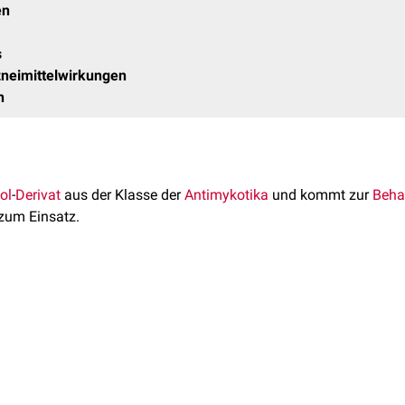
en
s
neimittelwirkungen
n
ol
-
Derivat
aus der Klasse der
Antimykotika
und kommt zur
Beha
zum Einsatz.
ie
von oberflächlichen
Dermatomykosen
, die mit stark
entzündl
ergehen,
indiziert
.
s
Creme
topisch
appliziert
.
n
zählen 2,4-Dichlormandelsäure und 2-(2,6-Dichlorbenzyloxy)-2-(