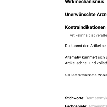
Wirkmechanismus
Essigsäure
. Isoconazol 
Isoconazol hemmt die
Er
Unerwünschte Arzn
Candida
und
Schimmelpi
Streptokokken
,
Staphylo
allergische
Hautreakt
Kontraindikationen
Artikelinhalt ist veralt
Überempfindlichkeit 
Die Anwendung im
A
Du kannst den Artikel se
Virale
Infektionen:
Wi
krankhafte
Hautverän
Alternativ kümmert sich
Schwangerschaft
: D
Artikel schnell und vollst
Die Anwendung an d
500
Zeichen verbleibend. Mindes
Stichworte:
Dermatomyk
Fachgebiete:
Arzneimitte