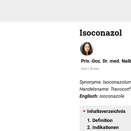
Isoconazol
Priv.-Doz. Dr. med. Nai
Arzt | Ärztin
Synonyme: Isoconazolum
Handelsname: Travocort
Englisch:
isoconazole
Inhaltsverzeichnis
1
Definition
2
Indikationen