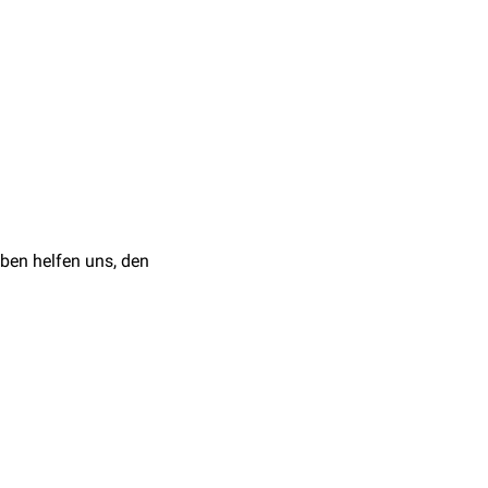
n.
ische
Wirkung gegen
rien
, darunter
rbeiführen können.
ben helfen uns, den