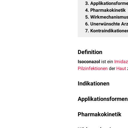
3
Applikationsform
4
Pharmakokinetik
5
Wirkmechanismu
6
Unerwünschte Arz
7
Kontraindikatione
Definition
Isoconazol
ist ein
Imidaz
Pilz
infektionen
der
Haut
Indikationen
Isoconazol ist zur
Therap
Applikationsformen
Hautveränderungen einh
Das
Arzneimittel
wird al
Pharmakokinetik
Zu den Haupt
metabolite