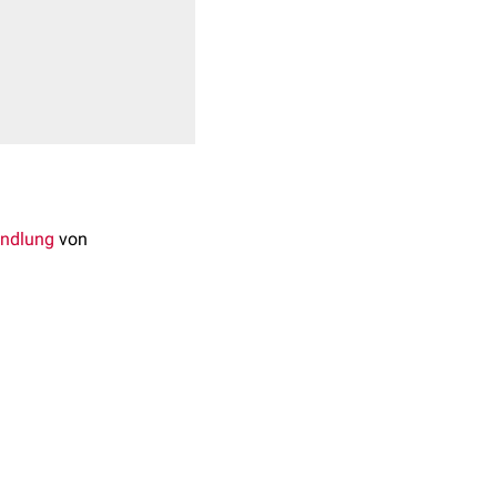
ndlung
von
ichen
2,4-dichlorphenyl)-