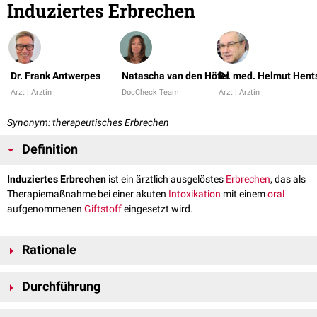
Induziertes Erbrechen
Dr. Frank Antwerpes
Natascha van den Höfel
Dr. med. Helmut Hent
Arzt | Ärztin
DocCheck Team
Arzt | Ärztin
Synonym: therapeutisches Erbrechen
Definition
Induziertes Erbrechen
ist ein ärztlich ausgelöstes
Erbrechen
, das als
Therapiemaßnahme bei einer akuten
Intoxikation
mit einem
oral
aufgenommenen
Giftstoff
eingesetzt wird.
Rationale
Durch induziertes Erbrechen versucht man, die Menge des inkorporierten
Durchführung
Gifts und damit seine weitere
Resorption
zu vermindern. Die Maßnahme
ist nur kurz nach der Aufnahme des Gifts sinnvoll, wenn das Gift nicht
Das induzierte Erbrechen wird beim bewusstseinsklaren, kooperativen