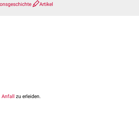
ionsgeschichte
Artikel
 Anfall
zu erleiden.
 Gehirns (z.B. bei
ie