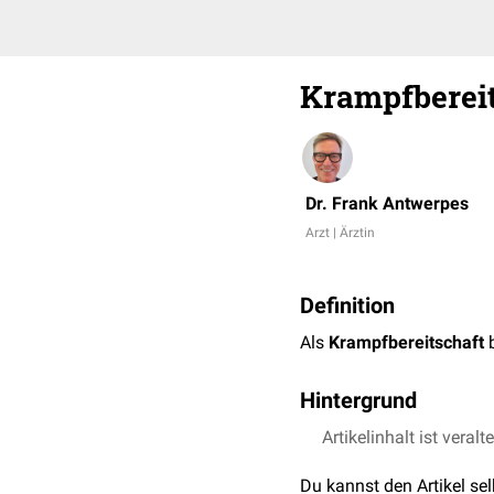
Krampfbereit
Dr. Frank Antwerpes
Arzt | Ärztin
Definition
Als
Krampfbereitschaft
b
Hintergrund
Eine erhöhte Krampfberei
Artikelinhalt ist veralt
Gehirntumoren
oder -
nar
Du kannst den Artikel se
Depolarisationsschwelle