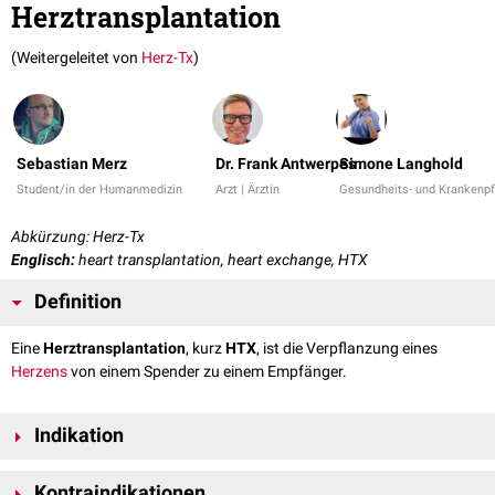
Herztransplantation
(Weitergeleitet von
Herz-Tx
)
Sebastian Merz
Dr. Frank Antwerpes
Simone Langhold
Student/in der Humanmedizin
Arzt | Ärztin
Gesundheits- und Krankenpf
Abkürzung: Herz-Tx
Englisch:
heart transplantation, heart exchange, HTX
Definition
Eine
Herztransplantation
, kurz
HTX
, ist die Verpflanzung eines
Herzens
von einem Spender zu einem Empfänger.
Indikation
Vereinfacht lässt sich sagen, dass eine
Transplantation
dann angezeigt
Kontraindikationen
ist, wenn die
Prognose
der
Herzinsuffizienz
schlechter ist als die