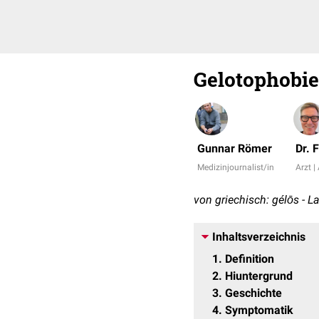
Gelotophobie
Gunnar Römer
Dr. 
Medizinjournalist/in
Arzt |
von griechisch: gélōs - L
Inhaltsverzeichnis
1
Definition
2
Hiuntergrund
3
Geschichte
4
Symptomatik