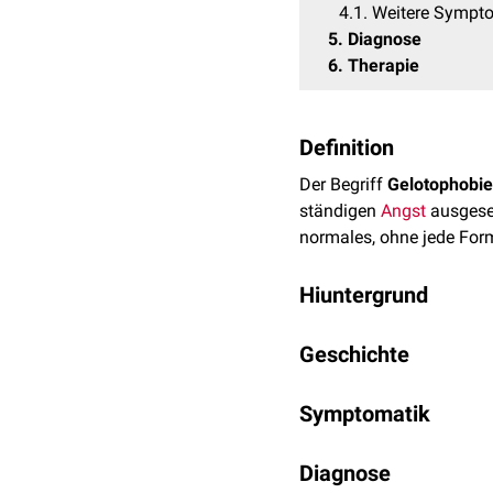
4.1
Weitere Sympt
5
Diagnose
6
Therapie
Definition
Der Begriff
Gelotophobie
ständigen
Angst
ausgeset
normales, ohne jede For
Hiuntergrund
Bei einer Gelotophobie is
Geschichte
zwischenmenschlichen Ko
Selbstbewusstsein gewert
Die Gelotophobie als ein
heraus, dass viele Gelot
Symptomatik
der slowenische
Psychot
Erkrankung kann aber au
Patienten beobachtete. I
Gelotophobiker sehen
Diagnose
erniedrigt zu werden.