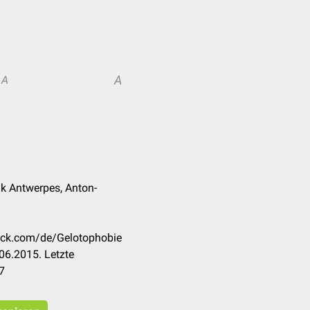
A
A
nk Antwerpes, Anton-
heck.com/de/Gelotophobie
06.2015. Letzte
7