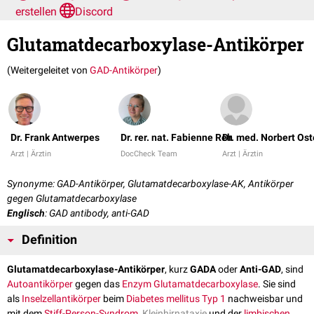
erstellen
Discord
Glutamatdecarboxylase-Antikörper
(Weitergeleitet von
GAD-Antikörper
)
Dr. Frank Antwerpes
Dr. rer. nat. Fabienne Reh
Dr. med. Norbert Os
Arzt | Ärztin
DocCheck Team
Arzt | Ärztin
Synonyme: GAD-Antikörper, Glutamatdecarboxylase-AK, Antikörper
gegen Glutamatdecarboxylase
Englisch
: GAD antibody, anti-GAD
Definition
Glutamatdecarboxylase-Antikörper
, kurz
GADA
oder
Anti-GAD
, sind
Autoantikörper
gegen das
Enzym
Glutamatdecarboxylase
. Sie sind
als
Inselzellantikörper
beim
Diabetes mellitus Typ 1
nachweisbar und
mit dem
Stiff-Person-Syndrom
,
Kleinhirnataxie
und der
limbischen