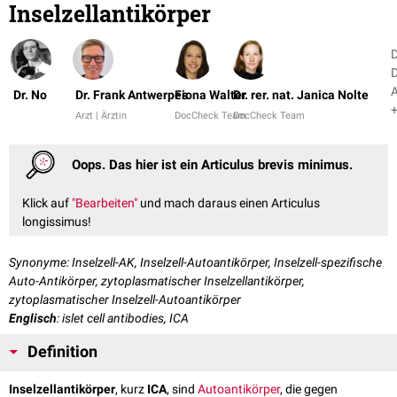
Inselzellantikörper
D
D
Dr. No
Dr. Frank Antwerpes
Fiona Walter
Dr. rer. nat. Janica Nolte
+
Arzt | Ärztin
DocCheck Team
DocCheck Team
Oops. Das hier ist ein Articulus brevis minimus.
Klick auf
"Bearbeiten"
und mach daraus einen Articulus
longissimus!
Synonyme: Inselzell-AK, Inselzell-Autoantikörper, Inselzell-spezifische
Auto-Antikörper, zytoplasmatischer Inselzellantikörper,
zytoplasmatischer Inselzell-Autoantikörper
Englisch
: islet cell antibodies, ICA
Definition
Inselzellantikörper
, kurz
ICA
, sind
Autoantikörper
, die gegen