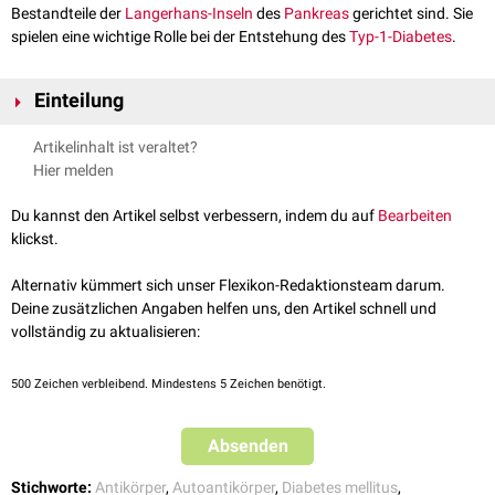
Bestandteile der
Langerhans-Inseln
des
Pankreas
gerichtet sind. Sie
spielen eine wichtige Rolle bei der Entstehung des
Typ-1-Diabetes
.
Einteilung
Zu den Inselzellantikörpern zählen u.a.:
Artikelinhalt ist veraltet?
GAD-Antikörper
Hier melden
IA2-Antikörper
Du kannst den Artikel selbst verbessern, indem du auf
Bearbeiten
klickst.
Alternativ kümmert sich unser Flexikon-Redaktionsteam darum.
Deine zusätzlichen Angaben helfen uns, den Artikel schnell und
vollständig zu aktualisieren:
500
Zeichen verbleibend. Mindestens 5 Zeichen benötigt.
Absenden
Stichworte:
Antikörper
,
Autoantikörper
,
Diabetes mellitus
,