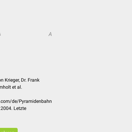
A
A
 Krieger, Dr. Frank
holt et al.
ck.com/de/Pyramidenbahn
2004. Letzte