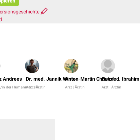
opieren
ersionsgeschichte
d
z Andrees
Dr. med. Jannik Winter
Anton-Martin Christof
Dr. med. Ibrahim
t/in der Humanmedizin
Arzt | Ärztin
Arzt | Ärztin
Arzt | Ärztin