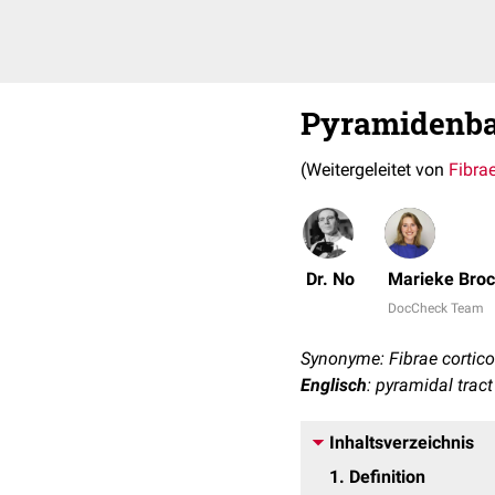
Pyramidenb
(Weitergeleitet von
Fibra
Dr. No
Marieke Bro
DocCheck Team
Synonyme: Fibrae corticos
Englisch
: pyramidal tract
Inhaltsverzeichnis
1
Definition