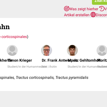
Zitat k
Was zeigt hierher
V
Artikel erstellen
Discor
ahn
e corticospinales
)
ckherde
Timon Krieger
Dr. Frank Antwerpes
Moritz Gehltomholt
Morit
Student/in der Humanmedizin
Arzt | Ärztin
Student/in der Humanmedizin
Studen
pinales, Tractus corticospinalis, Tractus pyramidalis