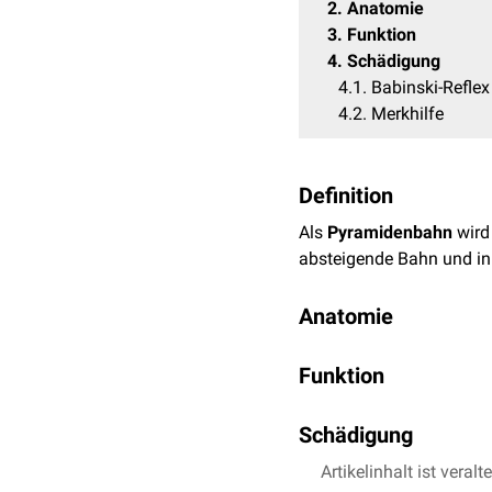
2
Anatomie
3
Funktion
4
Schädigung
4.1
Babinski-Reflex
4.2
Merkhilfe
Definition
Als
Pyramidenbahn
wird
absteigende Bahn und inn
Anatomie
Zur Pyramidenbahn zählt
Funktion
den
Tractus corticosp
Die Pyramidenbahn dient
den
Tractus corticonu
Schädigung
zugeordnet - in Abgren
Der Tractus corticonuclea
Grobmotorik bzw. Masse
Eine Schädigung der Pyr
Artikelinhalt ist veralt
Pyramide
in der
Medulla
pyramidalmotorische Sy