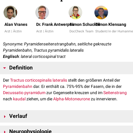
Alan Vranes
Dr. Frank Antwerpes
Simon Schuckel
Timon Klensang
Arzt | Ärztin
Arzt | Ärztin
DocCheck Team
Student/in der Humanme
Synonyme: Pyramidenseitenstrangbahn, seitliche gekreuzte
Pyramidenbahn, Tractus pyramidalis lateralis
Englisch
: lateral corticospinal tract
Definition
Der
Tractus corticospinalis lateralis
stellt den größeren Anteil der
Pyramidenbahn
dar. Er enthält ca. 75%-95% der Fasern, die in der
Decussatio pyramidum
zur Gegenseite kreuzen und im
Seitenstrang
nach
kaudal
ziehen, um die
Alpha-Motoneurone
zu innervieren.
Verlauf
Die ca. 20% der ungekreuzten Fasern laufen
medial
der
Fissura mediana
Neurophysiologie
anterior
als
Tractus corticospinalis anterior
nach kaudal und kreuzen