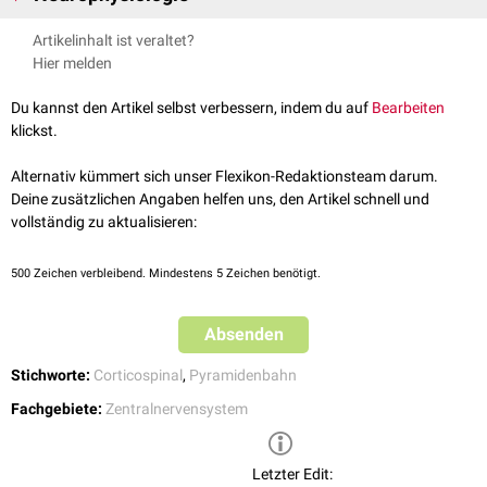
dann in Segmenthöhe.
Der Tractus corticospinalis lateralis unterliegt der
zerebellären
Artikelinhalt ist veraltet?
Modulation durch das
Pontocerebellum
sowie die
paravermale Zone.
Hier melden
Du kannst den Artikel selbst verbessern, indem du auf
Bearbeiten
klickst.
Alternativ kümmert sich unser Flexikon-Redaktionsteam darum.
Deine zusätzlichen Angaben helfen uns, den Artikel schnell und
vollständig zu aktualisieren:
500
Zeichen verbleibend. Mindestens 5 Zeichen benötigt.
Absenden
Stichworte:
Corticospinal
,
Pyramidenbahn
Fachgebiete:
Zentralnervensystem
Letzter Edit: