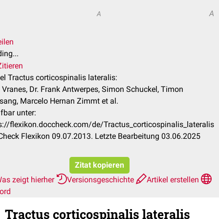
A
A
ilen
ing...
itieren
kel Tractus corticospinalis lateralis:
 Vranes, Dr. Frank Antwerpes, Simon Schuckel, Timon
sang, Marcelo Hernan Zimmt et al.
fbar unter:
s://flexikon.doccheck.com/de/Tractus_corticospinalis_lateralis
heck Flexikon 09.07.2013. Letzte Bearbeitung 03.06.2025
Zitat kopieren
as zeigt hierher
Versionsgeschichte
Artikel erstellen
ord
Tractus corticospinalis lateralis