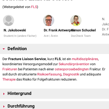
(Weitergeleitet von
FLS
)
N.
Jako
Dr. 
N. Jakobowski
Dr. Frank Antwerpes
Simon Schuckel
Antw
Student/in (andere Fächer)
Arzt | Ärztin
DocCheck Team
1
Definition
Der
Fracture Liaison Service
, kurz
FLS
, ist ein
multidisziplinäres
,
koordiniertes Versorgungsmodell zur
Sekundärprävention
von
Frakturen
bei Patienten nach einer
osteoporosebedingten
Fraktur. Er
soll durch strukturierte
Risikoerfassung
,
Diagnostik
und adäquate
Therapie
das Risiko für Folgefrakturen reduzieren.
Hintergrund
Patienten, die eine Osteoporose-assoziierte Fraktur erlitten haben,
Durchführung
tragen ein deutlich erhöhtes Risiko für weitere Frakturen. Dieses Risiko