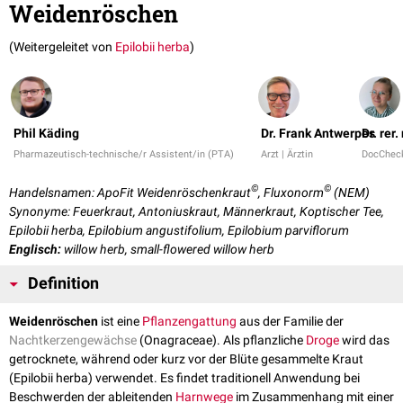
Weidenröschen
(Weitergeleitet von
Epilobii herba
)
Phil Käding
Dr. Frank Antwerpes
Dr. rer
Pharmazeutisch-technische/r Assistent/in (PTA)
Arzt | Ärztin
DocChec
©
©
Handelsnamen: ApoFit Weidenröschenkraut
, Fluxonorm
(NEM)
Synonyme: Feuerkraut, Antoniuskraut, Männerkraut, Koptischer Tee,
Epilobii herba, Epilobium angustifolium, Epilobium parviflorum
Englisch:
willow herb, small-flowered willow herb
Definition
Weidenröschen
ist eine
Pflanzengattung
aus der Familie der
Nachtkerzengewächse
(Onagraceae). Als pflanzliche
Droge
wird das
getrocknete, während oder kurz vor der Blüte gesammelte Kraut
(Epilobii herba) verwendet. Es findet traditionell Anwendung bei
Beschwerden der ableitenden
Harnwege
im Zusammenhang mit einer