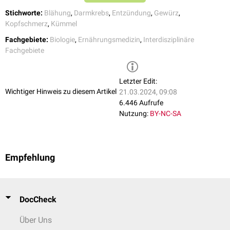
Kümmelöl wird verdünnt bei Massagen eingesetzt und dient als
Stichworte:
Blähung
,
Darmkrebs
,
Entzündung
,
Gewürz
,
Badezusatz
.
Kopfschmerz
,
Kümmel
Fachgebiete:
Biologie
,
Ernährungsmedizin
,
Interdisziplinäre
Fachgebiete
Letzter Edit:
Wichtiger Hinweis zu diesem Artikel
21.03.2024, 09:08
6.446 Aufrufe
Nutzung:
BY-NC-SA
Empfehlung
DocCheck
Über Uns