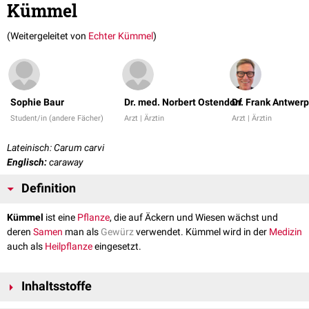
Kümmel
(Weitergeleitet von
Echter Kümmel
)
Sophie Baur
Dr. med. Norbert Ostendorf
Dr. Frank Antwer
Student/in (andere Fächer)
Arzt | Ärztin
Arzt | Ärztin
Lateinisch: Carum carvi
Englisch:
caraway
Definition
Kümmel
ist eine
Pflanze
, die auf Äckern und Wiesen wächst und
deren
Samen
man als
Gewürz
verwendet. Kümmel wird in der
Medizin
auch als
Heilpflanze
eingesetzt.
Inhaltsstoffe
Kümmel enthält neben
Ballaststoffen
und
Proteinen
essentielle